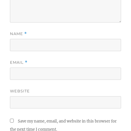
NAME
*
EMAIL
*
WEBSITE
Save my name, email, and website in this browser for
the next time I comment.