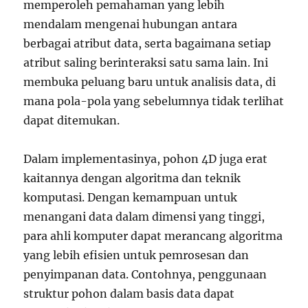
memperoleh pemahaman yang lebih
mendalam mengenai hubungan antara
berbagai atribut data, serta bagaimana setiap
atribut saling berinteraksi satu sama lain. Ini
membuka peluang baru untuk analisis data, di
mana pola-pola yang sebelumnya tidak terlihat
dapat ditemukan.
Dalam implementasinya, pohon 4D juga erat
kaitannya dengan algoritma dan teknik
komputasi. Dengan kemampuan untuk
menangani data dalam dimensi yang tinggi,
para ahli komputer dapat merancang algoritma
yang lebih efisien untuk pemrosesan dan
penyimpanan data. Contohnya, penggunaan
struktur pohon dalam basis data dapat