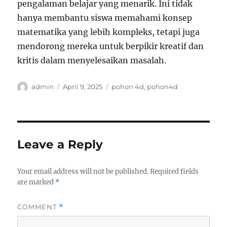
pengalaman belajar yang menarik. Ini tidak
hanya membantu siswa memahami konsep
matematika yang lebih kompleks, tetapi juga
mendorong mereka untuk berpikir kreatif dan
kritis dalam menyelesaikan masalah.
Author
Posted
Tags
admin
April 9, 2025
pohon 4d
,
pohon4d
on
Leave a Reply
Your email address will not be published.
Required fields
are marked
*
COMMENT
*