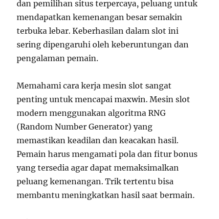
dan pemilihan situs terpercaya, peluang untuk
mendapatkan kemenangan besar semakin
terbuka lebar. Keberhasilan dalam slot ini
sering dipengaruhi oleh keberuntungan dan
pengalaman pemain.
Memahami cara kerja mesin slot sangat
penting untuk mencapai maxwin. Mesin slot
modern menggunakan algoritma RNG
(Random Number Generator) yang
memastikan keadilan dan keacakan hasil.
Pemain harus mengamati pola dan fitur bonus
yang tersedia agar dapat memaksimalkan
peluang kemenangan. Trik tertentu bisa
membantu meningkatkan hasil saat bermain.