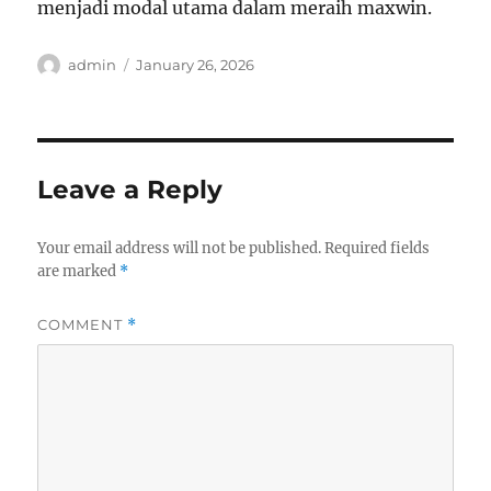
menjadi modal utama dalam meraih maxwin.
Author
Posted
admin
January 26, 2026
on
Leave a Reply
Your email address will not be published.
Required fields
are marked
*
COMMENT
*