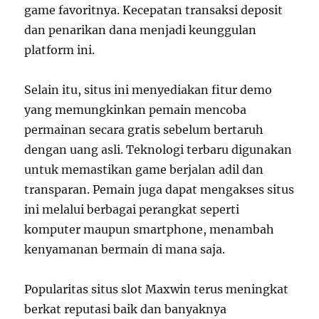
game favoritnya. Kecepatan transaksi deposit
dan penarikan dana menjadi keunggulan
platform ini.
Selain itu, situs ini menyediakan fitur demo
yang memungkinkan pemain mencoba
permainan secara gratis sebelum bertaruh
dengan uang asli. Teknologi terbaru digunakan
untuk memastikan game berjalan adil dan
transparan. Pemain juga dapat mengakses situs
ini melalui berbagai perangkat seperti
komputer maupun smartphone, menambah
kenyamanan bermain di mana saja.
Popularitas situs slot Maxwin terus meningkat
berkat reputasi baik dan banyaknya