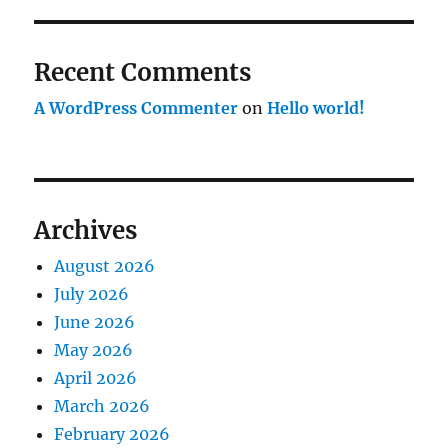
Recent Comments
A WordPress Commenter
on
Hello world!
Archives
August 2026
July 2026
June 2026
May 2026
April 2026
March 2026
February 2026