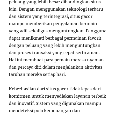
peluang yang lebih besar dibandingkan situs
lain. Dengan menggunakan teknologi terbaru
dan sistem yang terintegrasi, situs gacor
mampu memberikan pengalaman bermain
yang adil sekaligus menguntungkan. Pengguna
dapat menikmati berbagai permainan favorit
dengan peluang yang lebih menguntungkan
dan proses transaksi yang cepat serta aman.
Hal ini membuat para pemain merasa nyaman
dan percaya diri dalam menjalankan aktivitas
taruhan mereka setiap hari.
Keberhasilan dari situs gacor tidak lepas dari
komitmen untuk menyediakan layanan terbaik
dan inovatif. Sistem yang digunakan mampu
mendeteksi pola kemenangan dan