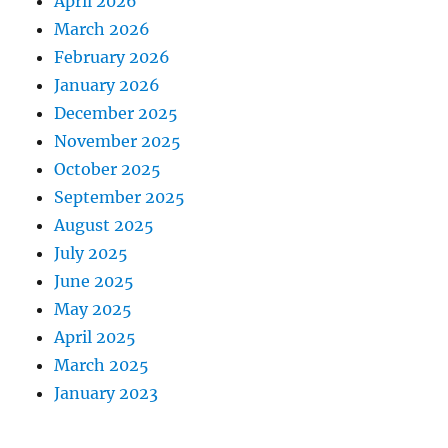
April 2026
March 2026
February 2026
January 2026
December 2025
November 2025
October 2025
September 2025
August 2025
July 2025
June 2025
May 2025
April 2025
March 2025
January 2023