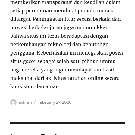
memberikan transparansi dan keadilan dalam
setiap permainan membuat pemain merasa
dihargai. Peningkatan fitur secara berkala dan
inovasi berkelanjutan juga menunjukkan
bahwa situs ini terus beradaptasi dengan
perkembangan teknologi dan kebutuhan
pengguna. Keberhasilan ini menegaskan posisi
situs gacor sebagai salah satu pilihan utama
bagi mereka yang ingin mendapatkan hasil
maksimal dari aktivitas taruhan online secara
konsisten dan aman.
Author
Posted
admin
February 27, 2026
on