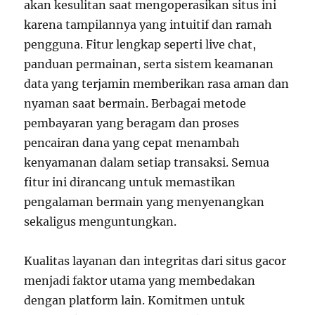
akan kesulitan saat mengoperasikan situs ini
karena tampilannya yang intuitif dan ramah
pengguna. Fitur lengkap seperti live chat,
panduan permainan, serta sistem keamanan
data yang terjamin memberikan rasa aman dan
nyaman saat bermain. Berbagai metode
pembayaran yang beragam dan proses
pencairan dana yang cepat menambah
kenyamanan dalam setiap transaksi. Semua
fitur ini dirancang untuk memastikan
pengalaman bermain yang menyenangkan
sekaligus menguntungkan.
Kualitas layanan dan integritas dari situs gacor
menjadi faktor utama yang membedakan
dengan platform lain. Komitmen untuk