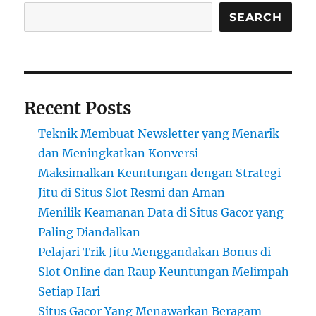
SEARCH
Recent Posts
Teknik Membuat Newsletter yang Menarik
dan Meningkatkan Konversi
Maksimalkan Keuntungan dengan Strategi
Jitu di Situs Slot Resmi dan Aman
Menilik Keamanan Data di Situs Gacor yang
Paling Diandalkan
Pelajari Trik Jitu Menggandakan Bonus di
Slot Online dan Raup Keuntungan Melimpah
Setiap Hari
Situs Gacor Yang Menawarkan Beragam