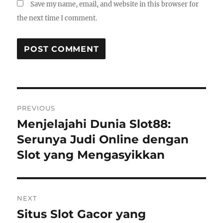
Save my name, email, and website in this browser for
the next time I comment.
Post
PREVIOUS
navigation
Menjelajahi Dunia Slot88:
Previous
post:
Serunya Judi Online dengan
Slot yang Mengasyikkan
NEXT
Situs Slot Gacor yang
Next