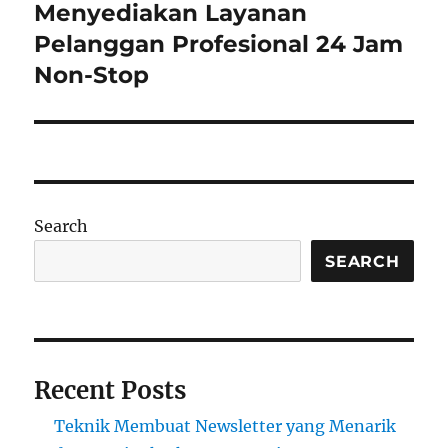
post:
Menyediakan Layanan
Pelanggan Profesional 24 Jam
Non-Stop
Search
SEARCH
Recent Posts
Teknik Membuat Newsletter yang Menarik