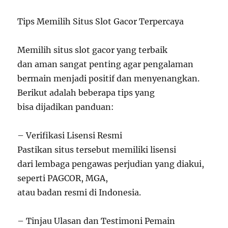
Tips Memilih Situs Slot Gacor Terpercaya
Memilih situs slot gacor yang terbaik
dan aman sangat penting agar pengalaman
bermain menjadi positif dan menyenangkan.
Berikut adalah beberapa tips yang
bisa dijadikan panduan:
– Verifikasi Lisensi Resmi
Pastikan situs tersebut memiliki lisensi
dari lembaga pengawas perjudian yang diakui,
seperti PAGCOR, MGA,
atau badan resmi di Indonesia.
– Tinjau Ulasan dan Testimoni Pemain