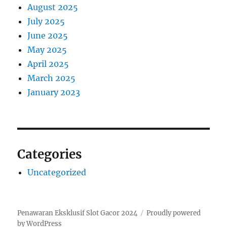
August 2025
July 2025
June 2025
May 2025
April 2025
March 2025
January 2023
Categories
Uncategorized
Penawaran Eksklusif Slot Gacor 2024
Proudly powered
by WordPress