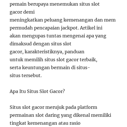
pemain berupaya menemukan situs slot
gacor demi
meningkatkan peluang kemenangan dan mem
permudah pencapaian jackpot. Artikel ini
akan mengupas tuntas mengenai apa yang
dimaksud dengan situs slot
gacor, karakteristiknya, panduan
untuk memilih situs slot gacor terbaik,
serta keuntungan bermain di situs-
situs tersebut.
Apa Itu Situs Slot Gacor?
Situs slot gacor merujuk pada platform
permainan slot daring yang dikenal memiliki
tingkat kemenangan atau rasio