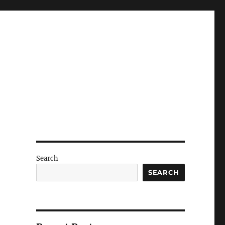
Search
SEARCH