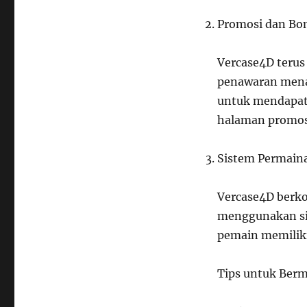
Promosi dan Bo
Vercase4D terus
penawaran mena
untuk mendapat
halaman promos
Sistem Permaina
Vercase4D berk
menggunakan sis
pemain memilik
Tips untuk Berm