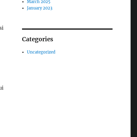
March 2025
January 2023
si
Categories
Uncategorized
ui