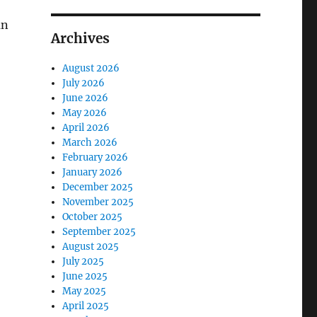
an
Archives
August 2026
July 2026
June 2026
May 2026
April 2026
March 2026
February 2026
January 2026
December 2025
November 2025
October 2025
September 2025
August 2025
July 2025
June 2025
May 2025
April 2025