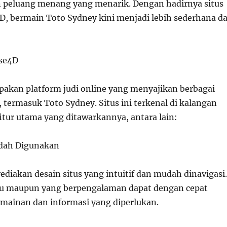
 peluang menang yang menarik. Dengan hadirnya situs
4D, bermain Toto Sydney kini menjadi lebih sederhana d
se4D
akan platform judi online yang menyajikan berbagai
 termasuk Toto Sydney. Situs ini terkenal di kalangan
itur utama yang ditawarkannya, antara lain:
dah Digunakan
diakan desain situs yang intuitif dan mudah dinavigasi.
ru maupun yang berpengalaman dapat dengan cepat
ainan dan informasi yang diperlukan.