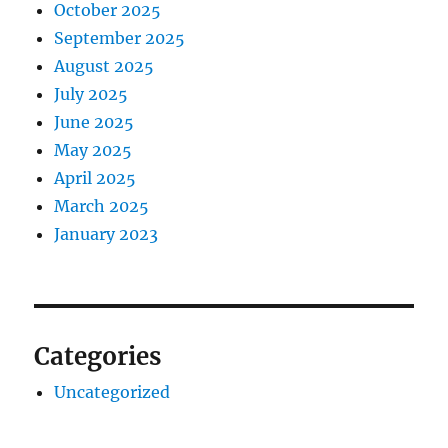
October 2025
September 2025
August 2025
July 2025
June 2025
May 2025
April 2025
March 2025
January 2023
Categories
Uncategorized