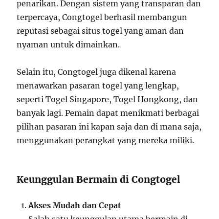
penarikan. Dengan sistem yang transparan dan
terpercaya, Congtogel berhasil membangun
reputasi sebagai situs togel yang aman dan
nyaman untuk dimainkan.
Selain itu, Congtogel juga dikenal karena
menawarkan pasaran togel yang lengkap,
seperti Togel Singapore, Togel Hongkong, dan
banyak lagi. Pemain dapat menikmati berbagai
pilihan pasaran ini kapan saja dan di mana saja,
menggunakan perangkat yang mereka miliki.
Keunggulan Bermain di Congtogel
Akses Mudah dan Cepat