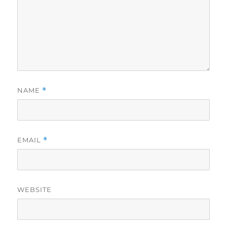
NAME
*
EMAIL
*
WEBSITE