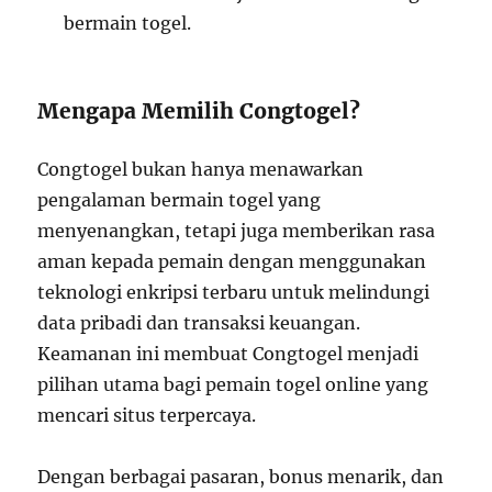
bermain togel.
Mengapa Memilih Congtogel?
Congtogel bukan hanya menawarkan
pengalaman bermain togel yang
menyenangkan, tetapi juga memberikan rasa
aman kepada pemain dengan menggunakan
teknologi enkripsi terbaru untuk melindungi
data pribadi dan transaksi keuangan.
Keamanan ini membuat Congtogel menjadi
pilihan utama bagi pemain togel online yang
mencari situs terpercaya.
Dengan berbagai pasaran, bonus menarik, dan