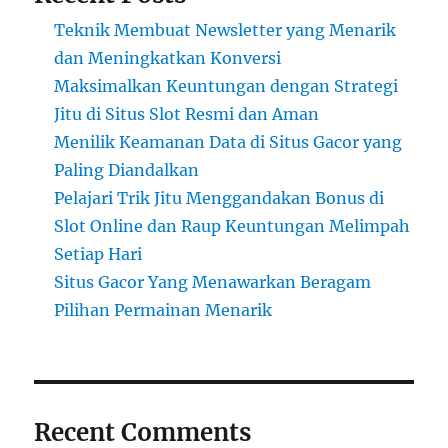
Teknik Membuat Newsletter yang Menarik
dan Meningkatkan Konversi
Maksimalkan Keuntungan dengan Strategi
Jitu di Situs Slot Resmi dan Aman
Menilik Keamanan Data di Situs Gacor yang
Paling Diandalkan
Pelajari Trik Jitu Menggandakan Bonus di
Slot Online dan Raup Keuntungan Melimpah
Setiap Hari
Situs Gacor Yang Menawarkan Beragam
Pilihan Permainan Menarik
Recent Comments