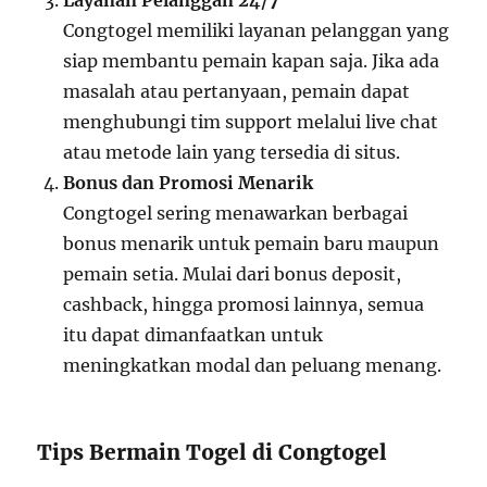
Layanan Pelanggan 24/7
Congtogel memiliki layanan pelanggan yang
siap membantu pemain kapan saja. Jika ada
masalah atau pertanyaan, pemain dapat
menghubungi tim support melalui live chat
atau metode lain yang tersedia di situs.
Bonus dan Promosi Menarik
Congtogel sering menawarkan berbagai
bonus menarik untuk pemain baru maupun
pemain setia. Mulai dari bonus deposit,
cashback, hingga promosi lainnya, semua
itu dapat dimanfaatkan untuk
meningkatkan modal dan peluang menang.
Tips Bermain Togel di Congtogel