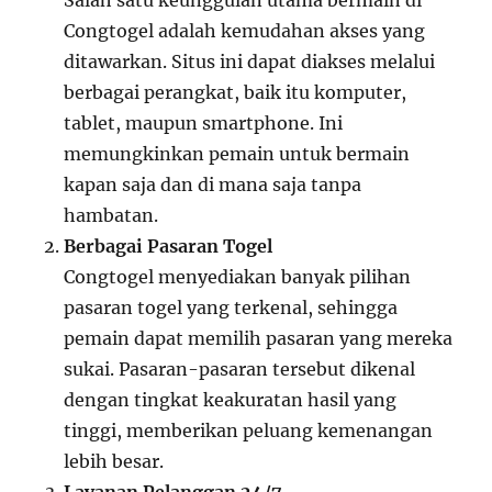
Salah satu keunggulan utama bermain di
Congtogel adalah kemudahan akses yang
ditawarkan. Situs ini dapat diakses melalui
berbagai perangkat, baik itu komputer,
tablet, maupun smartphone. Ini
memungkinkan pemain untuk bermain
kapan saja dan di mana saja tanpa
hambatan.
Berbagai Pasaran Togel
Congtogel menyediakan banyak pilihan
pasaran togel yang terkenal, sehingga
pemain dapat memilih pasaran yang mereka
sukai. Pasaran-pasaran tersebut dikenal
dengan tingkat keakuratan hasil yang
tinggi, memberikan peluang kemenangan
lebih besar.