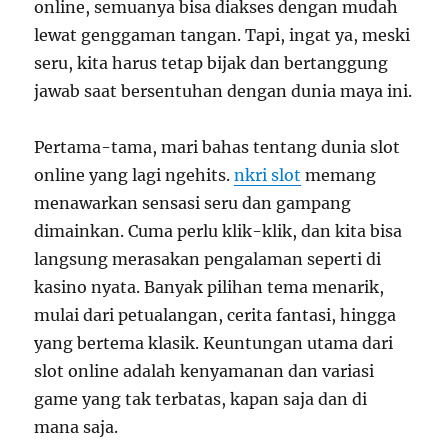
online, semuanya bisa diakses dengan mudah
lewat genggaman tangan. Tapi, ingat ya, meski
seru, kita harus tetap bijak dan bertanggung
jawab saat bersentuhan dengan dunia maya ini.
Pertama-tama, mari bahas tentang dunia slot
online yang lagi ngehits.
nkri slot
memang
menawarkan sensasi seru dan gampang
dimainkan. Cuma perlu klik-klik, dan kita bisa
langsung merasakan pengalaman seperti di
kasino nyata. Banyak pilihan tema menarik,
mulai dari petualangan, cerita fantasi, hingga
yang bertema klasik. Keuntungan utama dari
slot online adalah kenyamanan dan variasi
game yang tak terbatas, kapan saja dan di
mana saja.