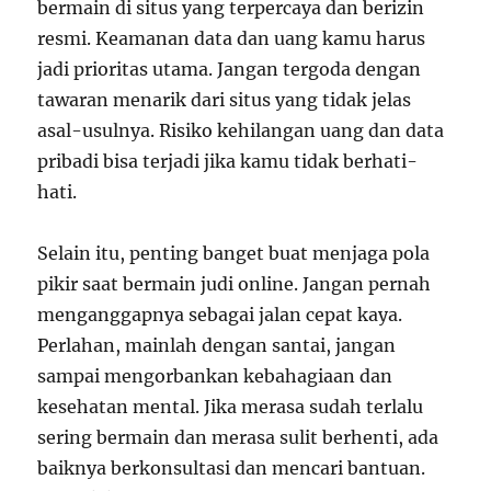
bermain di situs yang terpercaya dan berizin
resmi. Keamanan data dan uang kamu harus
jadi prioritas utama. Jangan tergoda dengan
tawaran menarik dari situs yang tidak jelas
asal-usulnya. Risiko kehilangan uang dan data
pribadi bisa terjadi jika kamu tidak berhati-
hati.
Selain itu, penting banget buat menjaga pola
pikir saat bermain judi online. Jangan pernah
menganggapnya sebagai jalan cepat kaya.
Perlahan, mainlah dengan santai, jangan
sampai mengorbankan kebahagiaan dan
kesehatan mental. Jika merasa sudah terlalu
sering bermain dan merasa sulit berhenti, ada
baiknya berkonsultasi dan mencari bantuan.