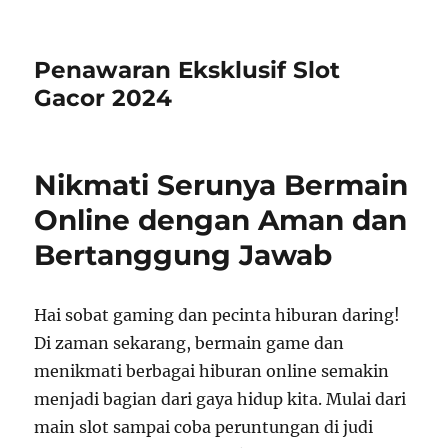
Penawaran Eksklusif Slot
Gacor 2024
Nikmati Serunya Bermain
Online dengan Aman dan
Bertanggung Jawab
Hai sobat gaming dan pecinta hiburan daring!
Di zaman sekarang, bermain game dan
menikmati berbagai hiburan online semakin
menjadi bagian dari gaya hidup kita. Mulai dari
main slot sampai coba peruntungan di judi