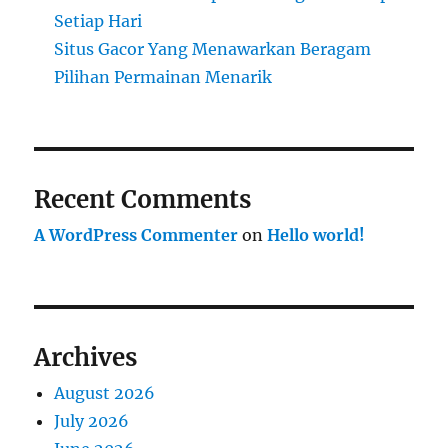
Setiap Hari
Situs Gacor Yang Menawarkan Beragam
Pilihan Permainan Menarik
Recent Comments
A WordPress Commenter
on
Hello world!
Archives
August 2026
July 2026