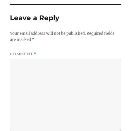
Leave a Reply
Your email address will not be published.
Required fields
are marked
*
COMMENT
*