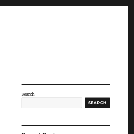
Search
SEARCH