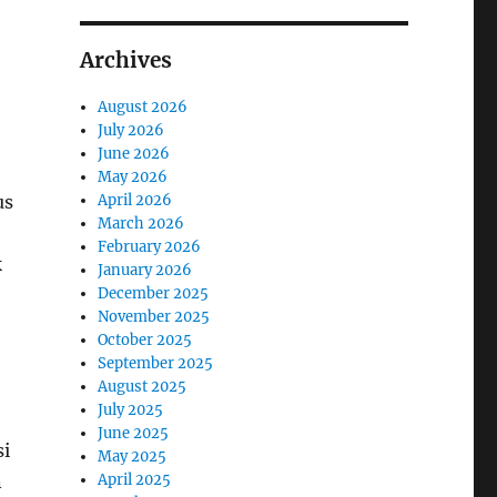
Archives
August 2026
July 2026
June 2026
May 2026
us
April 2026
March 2026
February 2026
k
January 2026
December 2025
November 2025
October 2025
September 2025
August 2025
July 2025
June 2025
si
May 2025
n
April 2025