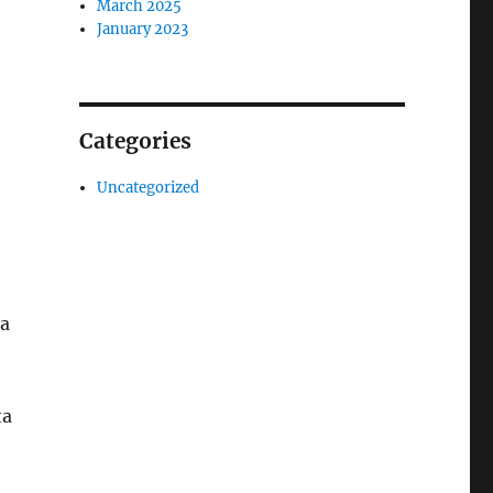
March 2025
January 2023
Categories
Uncategorized
ia
ta