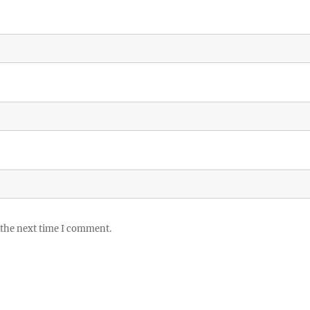
 the next time I comment.