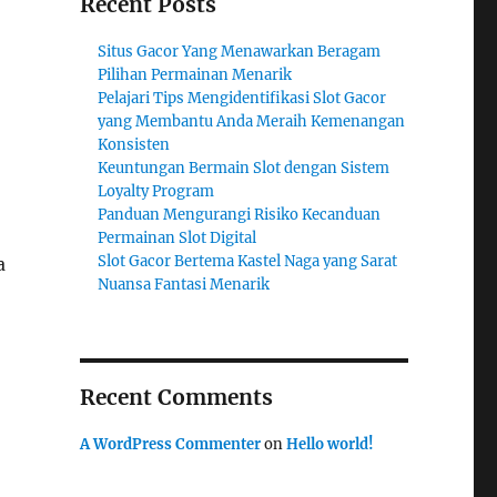
Recent Posts
Situs Gacor Yang Menawarkan Beragam
Pilihan Permainan Menarik
Pelajari Tips Mengidentifikasi Slot Gacor
yang Membantu Anda Meraih Kemenangan
Konsisten
Keuntungan Bermain Slot dengan Sistem
Loyalty Program
Panduan Mengurangi Risiko Kecanduan
Permainan Slot Digital
Slot Gacor Bertema Kastel Naga yang Sarat
a
Nuansa Fantasi Menarik
Recent Comments
A WordPress Commenter
on
Hello world!