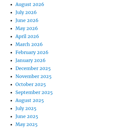
August 2026
July 2026
June 2026
May 2026
April 2026
March 2026
February 2026
January 2026
December 2025
November 2025
October 2025
September 2025
August 2025
July 2025
June 2025
May 2025