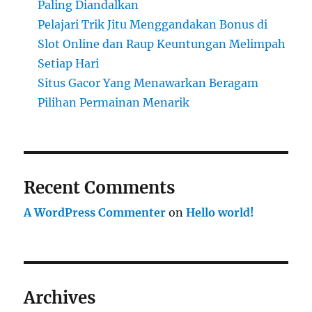
Paling Diandalkan
Pelajari Trik Jitu Menggandakan Bonus di
Slot Online dan Raup Keuntungan Melimpah
Setiap Hari
Situs Gacor Yang Menawarkan Beragam
Pilihan Permainan Menarik
Recent Comments
A WordPress Commenter
on
Hello world!
Archives