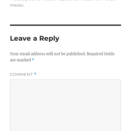
macau
Leave a Reply
Your email address will not be published.
Required fields
are marked
*
COMMENT
*