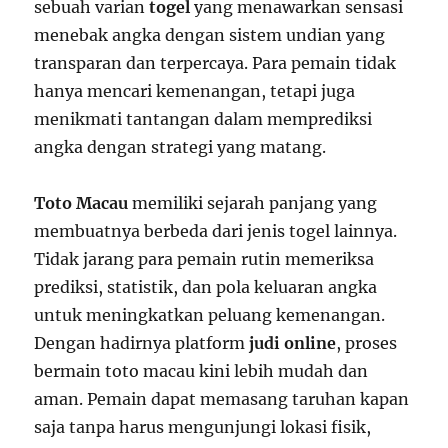
sebuah varian
togel
yang menawarkan sensasi
menebak angka dengan sistem undian yang
transparan dan terpercaya. Para pemain tidak
hanya mencari kemenangan, tetapi juga
menikmati tantangan dalam memprediksi
angka dengan strategi yang matang.
Toto Macau
memiliki sejarah panjang yang
membuatnya berbeda dari jenis togel lainnya.
Tidak jarang para pemain rutin memeriksa
prediksi, statistik, dan pola keluaran angka
untuk meningkatkan peluang kemenangan.
Dengan hadirnya platform
judi online
, proses
bermain toto macau kini lebih mudah dan
aman. Pemain dapat memasang taruhan kapan
saja tanpa harus mengunjungi lokasi fisik,