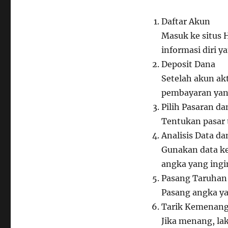
Daftar Akun
Masuk ke situs 
informasi diri y
Deposit Dana
Setelah akun ak
pembayaran yan
Pilih Pasaran da
Tentukan pasar t
Analisis Data da
Gunakan data ke
angka yang ingi
Pasang Taruhan
Pasang angka yan
Tarik Kemenan
Jika menang, la