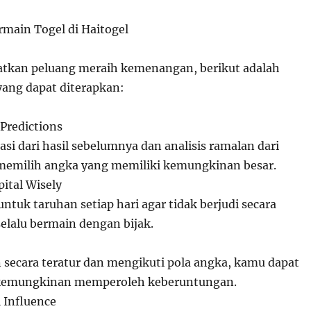
main Togel di Haitogel
tkan peluang meraih kemenangan, berikut adalah
yang dapat diterapkan:
 Predictions
si dari hasil sebelumnya dan analisis ramalan dari
memilih angka yang memiliki kemungkinan besar.
ital Wisely
ntuk taruhan setiap hari agar tidak berjudi secara
elalu bermain dengan bijak.
secara teratur dan mengikuti pola angka, kamu dapat
kemungkinan memperoleh keberuntungan.
 Influence