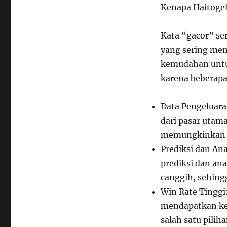
Kenapa Haitogel
Kata “gacor” se
yang sering me
kemudahan untuk
karena beberapa 
Data Pengeluara
dari pasar utama
memungkinkan p
Prediksi dan An
prediksi dan ana
canggih, sehin
Win Rate Tinggi
mendapatkan ke
salah satu pilih