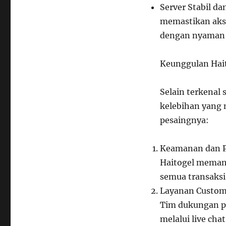
Server Stabil d
memastikan akse
dengan nyaman 
Keunggulan Hait
Selain terkenal 
kelebihan yang 
pesaingnya:
Keamanan dan P
Haitogel memanf
semua transaksi
Layanan Custome
Tim dukungan pe
melalui live cha