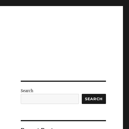
Search
SEARCH