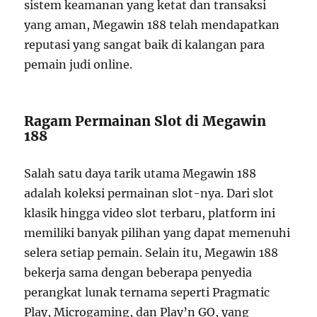
sistem keamanan yang ketat dan transaksi
yang aman, Megawin 188 telah mendapatkan
reputasi yang sangat baik di kalangan para
pemain judi online.
Ragam Permainan Slot di Megawin
188
Salah satu daya tarik utama Megawin 188
adalah koleksi permainan slot-nya. Dari slot
klasik hingga video slot terbaru, platform ini
memiliki banyak pilihan yang dapat memenuhi
selera setiap pemain. Selain itu, Megawin 188
bekerja sama dengan beberapa penyedia
perangkat lunak ternama seperti Pragmatic
Play, Microgaming, dan Play’n GO, yang