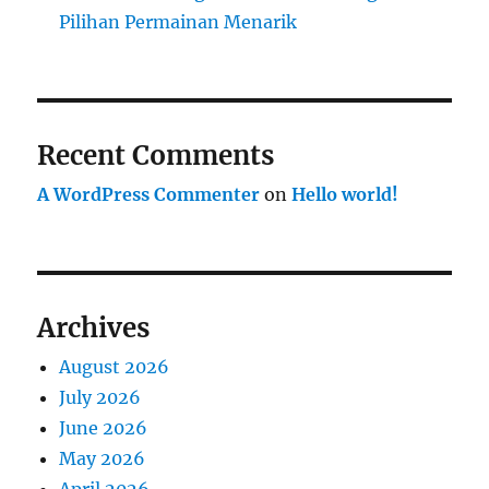
Pilihan Permainan Menarik
Recent Comments
A WordPress Commenter
on
Hello world!
Archives
August 2026
July 2026
June 2026
May 2026