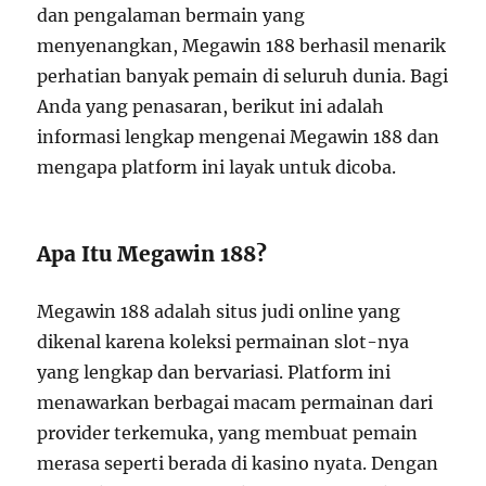
dan pengalaman bermain yang
menyenangkan, Megawin 188 berhasil menarik
perhatian banyak pemain di seluruh dunia. Bagi
Anda yang penasaran, berikut ini adalah
informasi lengkap mengenai Megawin 188 dan
mengapa platform ini layak untuk dicoba.
Apa Itu Megawin 188?
Megawin 188 adalah situs judi online yang
dikenal karena koleksi permainan slot-nya
yang lengkap dan bervariasi. Platform ini
menawarkan berbagai macam permainan dari
provider terkemuka, yang membuat pemain
merasa seperti berada di kasino nyata. Dengan