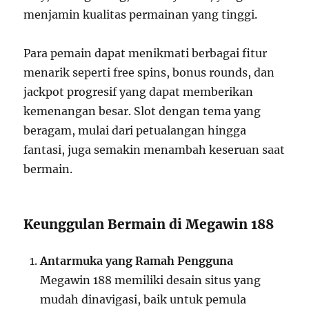
menjamin kualitas permainan yang tinggi.
Para pemain dapat menikmati berbagai fitur
menarik seperti free spins, bonus rounds, dan
jackpot progresif yang dapat memberikan
kemenangan besar. Slot dengan tema yang
beragam, mulai dari petualangan hingga
fantasi, juga semakin menambah keseruan saat
bermain.
Keunggulan Bermain di Megawin 188
Antarmuka yang Ramah Pengguna
Megawin 188 memiliki desain situs yang
mudah dinavigasi, baik untuk pemula