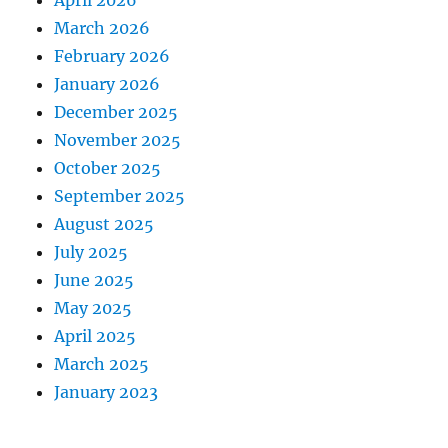
April 2026
March 2026
February 2026
January 2026
December 2025
November 2025
October 2025
September 2025
August 2025
July 2025
June 2025
May 2025
April 2025
March 2025
January 2023