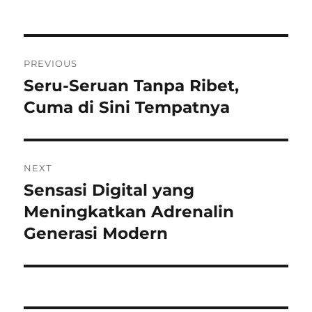
Post
PREVIOUS
navigation
Seru-Seruan Tanpa Ribet,
Previous
post:
Cuma di Sini Tempatnya
NEXT
Sensasi Digital yang
Next
post:
Meningkatkan Adrenalin
Generasi Modern