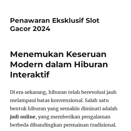
Penawaran Eksklusif Slot
Gacor 2024
Menemukan Keseruan
Modern dalam Hiburan
Interaktif
Di era sekarang, hiburan telah berevolusi jauh
melampaui batas konvensional. Salah satu
bentuk hiburan yang semakin diminati adalah
judi online
, yang memberikan pengalaman
berbeda dibandingkan permainan tradisional.