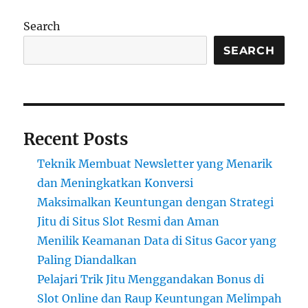
Search
SEARCH
Recent Posts
Teknik Membuat Newsletter yang Menarik
dan Meningkatkan Konversi
Maksimalkan Keuntungan dengan Strategi
Jitu di Situs Slot Resmi dan Aman
Menilik Keamanan Data di Situs Gacor yang
Paling Diandalkan
Pelajari Trik Jitu Menggandakan Bonus di
Slot Online dan Raup Keuntungan Melimpah