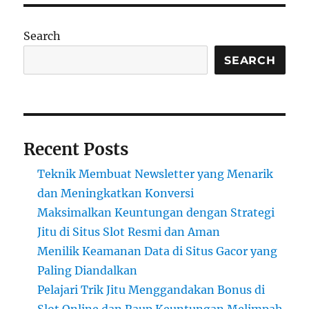
Search
SEARCH
Recent Posts
Teknik Membuat Newsletter yang Menarik
dan Meningkatkan Konversi
Maksimalkan Keuntungan dengan Strategi
Jitu di Situs Slot Resmi dan Aman
Menilik Keamanan Data di Situs Gacor yang
Paling Diandalkan
Pelajari Trik Jitu Menggandakan Bonus di