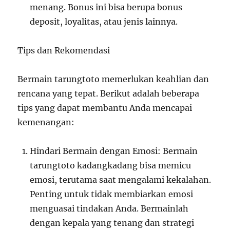
menang. Bonus ini bisa berupa bonus
deposit, loyalitas, atau jenis lainnya.
Tips dan Rekomendasi
Bermain tarungtoto memerlukan keahlian dan
rencana yang tepat. Berikut adalah beberapa
tips yang dapat membantu Anda mencapai
kemenangan:
Hindari Bermain dengan Emosi: Bermain
tarungtoto kadangkadang bisa memicu
emosi, terutama saat mengalami kekalahan.
Penting untuk tidak membiarkan emosi
menguasai tindakan Anda. Bermainlah
dengan kepala yang tenang dan strategi