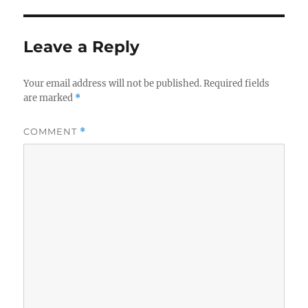
Leave a Reply
Your email address will not be published.
Required fields
are marked
*
COMMENT
*