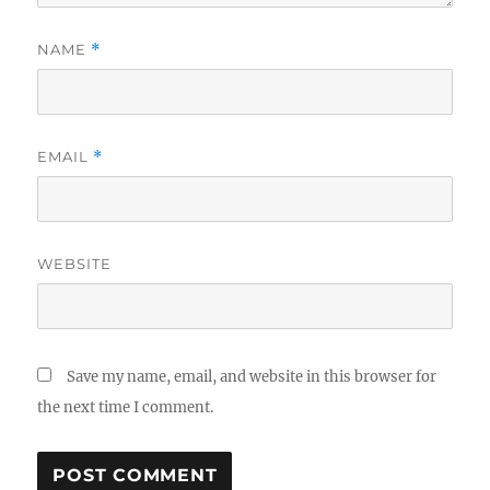
NAME
*
EMAIL
*
WEBSITE
Save my name, email, and website in this browser for
the next time I comment.