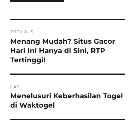
Post
PREVIOUS
navigation
Menang Mudah? Situs Gacor
Previous
post:
Hari Ini Hanya di Sini, RTP
Tertinggi!
NEXT
Menelusuri Keberhasilan Togel
Next
post:
di Waktogel