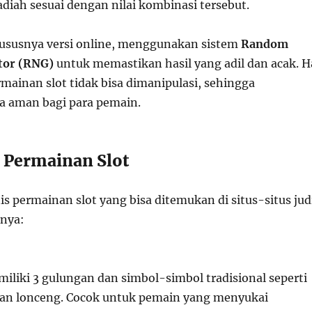
iah sesuai dengan nilai kombinasi tersebut.
ususnya versi online, menggunakan sistem
Random
tor (RNG)
untuk memastikan hasil yang adil dan acak. H
mainan slot tidak bisa dimanipulasi, sehingga
a aman bagi para pemain.
s Permainan Slot
is permainan slot yang bisa ditemukan di situs-situs jud
anya:
emiliki 3 gulungan dan simbol-simbol tradisional seperti
dan lonceng. Cocok untuk pemain yang menyukai