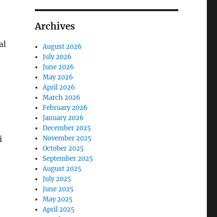
Archives
al
August 2026
July 2026
June 2026
May 2026
April 2026
March 2026
February 2026
January 2026
December 2025
i
November 2025
October 2025
September 2025
August 2025
July 2025
June 2025
May 2025
April 2025