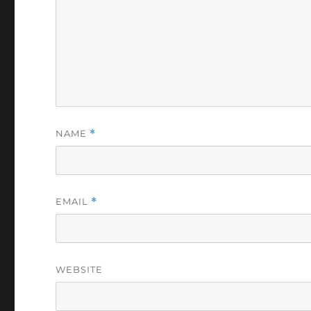
NAME
*
EMAIL
*
WEBSITE