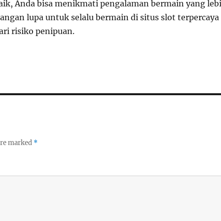
ik, Anda bisa menikmati pengalaman bermain yang leb
angan lupa untuk selalu bermain di situs slot terpercaya
ari risiko penipuan.
 are marked
*