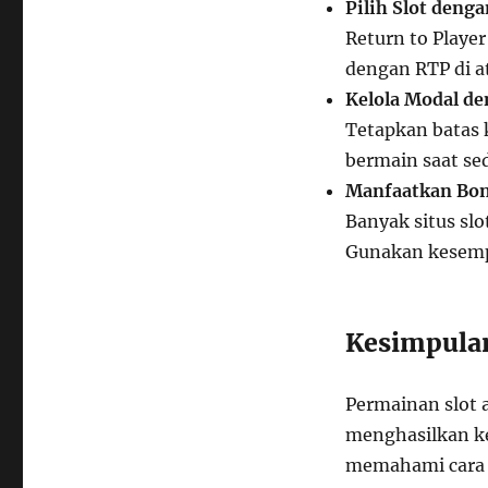
Pilih Slot deng
Return to Playe
dengan RTP di a
Kelola Modal de
Tetapkan batas 
bermain saat se
Manfaatkan Bo
Banyak situs slo
Gunakan kesemp
Kesimpula
Permainan slot 
menghasilkan k
memahami cara k