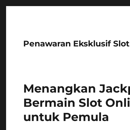
Penawaran Eksklusif Slo
Menangkan Jackp
Bermain Slot Onl
untuk Pemula