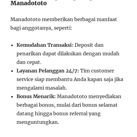
Manadototo
Manadototo memberikan berbagai manfaat
bagi anggotanya, seperti:
Kemudahan Transaksi:
Deposit dan
penarikan dapat dilakukan dengan mudah
dan cepat.
Layanan Pelanggan 24/7:
Tim customer
service siap membantu Anda kapan saja jika
mengalami masalah.
Bonus Menarik:
Manadototo menyediakan
berbagai bonus, mulai dari bonus selamat
datang hingga bonus referral yang
menguntungkan.