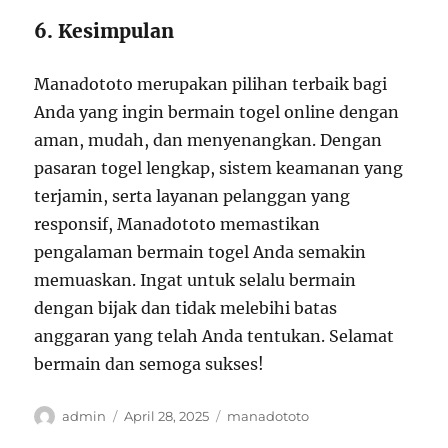
6. Kesimpulan
Manadototo merupakan pilihan terbaik bagi
Anda yang ingin bermain togel online dengan
aman, mudah, dan menyenangkan. Dengan
pasaran togel lengkap, sistem keamanan yang
terjamin, serta layanan pelanggan yang
responsif, Manadototo memastikan
pengalaman bermain togel Anda semakin
memuaskan. Ingat untuk selalu bermain
dengan bijak dan tidak melebihi batas
anggaran yang telah Anda tentukan. Selamat
bermain dan semoga sukses!
Author
Posted
Tags
admin
April 28, 2025
manadototo
on