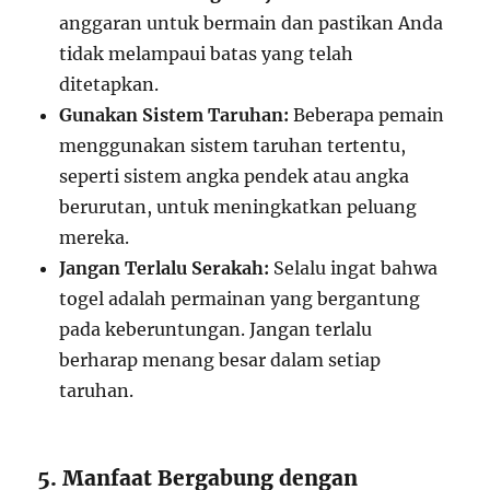
anggaran untuk bermain dan pastikan Anda
tidak melampaui batas yang telah
ditetapkan.
Gunakan Sistem Taruhan:
Beberapa pemain
menggunakan sistem taruhan tertentu,
seperti sistem angka pendek atau angka
berurutan, untuk meningkatkan peluang
mereka.
Jangan Terlalu Serakah:
Selalu ingat bahwa
togel adalah permainan yang bergantung
pada keberuntungan. Jangan terlalu
berharap menang besar dalam setiap
taruhan.
5. Manfaat Bergabung dengan