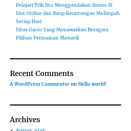
Pelajari Trik Jitu Menggandakan Bonus di
Slot Online dan Raup Keuntungan Melimpah
Setiap Hari
Situs Gacor Yang Menawarkan Beragam
Pilihan Permainan Menarik
Recent Comments
A WordPress Commenter
on
Hello world!
Archives
August 2026