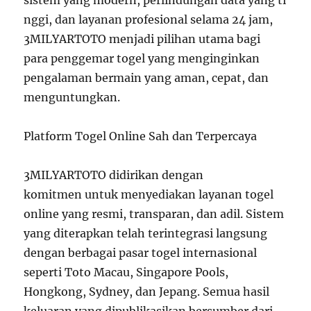
sistem yang modern, perlindungan data yang ti
nggi, dan layanan profesional selama 24 jam,
3MILYARTOTO menjadi pilihan utama bagi
para penggemar togel yang menginginkan
pengalaman bermain yang aman, cepat, dan
menguntungkan.
Platform Togel Online Sah dan Terpercaya
3MILYARTOTO didirikan dengan
komitmen untuk menyediakan layanan togel
online yang resmi, transparan, dan adil. Sistem
yang diterapkan telah terintegrasi langsung
dengan berbagai pasar togel internasional
seperti Toto Macau, Singapore Pools,
Hongkong, Sydney, dan Jepang. Semua hasil