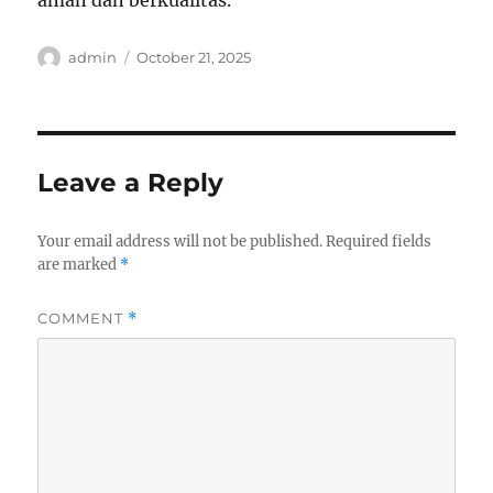
aman dan berkualitas.
Author
Posted
admin
October 21, 2025
on
Leave a Reply
Your email address will not be published.
Required fields
are marked
*
COMMENT
*