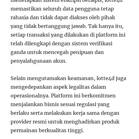
menerapkan sistem enkripsi berlapis, lotte4d
memastikan seluruh data pengguna tetap
rahasia dan tidak dapat diakses oleh pihak
yang tidak bertanggung jawab. Tak hanya itu,
setiap transaksi yang dilakukan di platform ini
telah dilengkapi dengan sistem verifikasi
ganda untuk mencegah penipuan dan
penyalahgunaan akun.
Selain mengutamakan keamanan, lotte4d juga
mengedepankan aspek legalitas dalam
operasionalnya. Platform ini berkomitmen
menjalankan bisnis sesuai regulasi yang
berlaku serta melakukan kerja sama dengan
provider resmi untuk menghadirkan produk
permainan berkualitas tinggi.