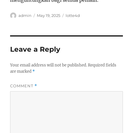
menguntungkan bagi semua pemain.
Author
Posted
Tags
admin
May 19, 2025
lotte4d
on
Leave a Reply
Your email address will not be published.
Required fields
are marked
*
COMMENT
*