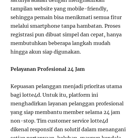
satunya adalah dengan menghadirkan
tampilan website yang mobile-friendly,
sehingga pemain bisa menikmati semua fitur
melalui smartphone tanpa hambatan. Proses
registrasi pun dibuat simpel dan cepat, hanya
membutuhkan beberapa langkah mudah
hingga akun siap digunakan.
Pelayanan Profesional 24 Jam
Kepuasan pelanggan menjadi prioritas utama
bagi lotte4d. Untuk itu, platform ini
menghadirkan layanan pelanggan profesional
yang siap membantu member selama 24 jam
non-stop. Tim customer service lotte4d
dikenal responsif dan solutif dalam menangani