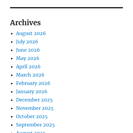
Archives
August 2026
July 2026
June 2026
May 2026
April 2026
March 2026
February 2026
January 2026
December 2025
November 2025
October 2025
September 2025