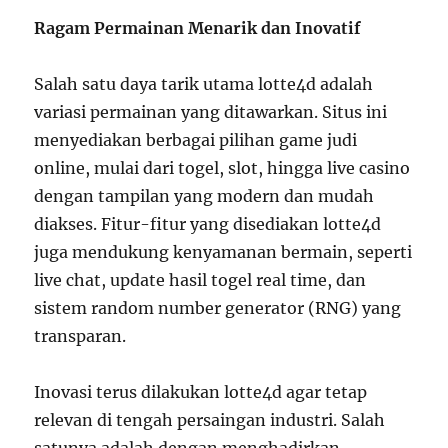
Ragam Permainan Menarik dan Inovatif
Salah satu daya tarik utama lotte4d adalah
variasi permainan yang ditawarkan. Situs ini
menyediakan berbagai pilihan game judi
online, mulai dari togel, slot, hingga live casino
dengan tampilan yang modern dan mudah
diakses. Fitur-fitur yang disediakan lotte4d
juga mendukung kenyamanan bermain, seperti
live chat, update hasil togel real time, dan
sistem random number generator (RNG) yang
transparan.
Inovasi terus dilakukan lotte4d agar tetap
relevan di tengah persaingan industri. Salah