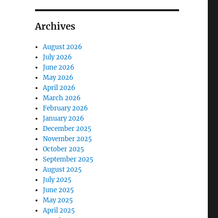
Archives
August 2026
July 2026
June 2026
May 2026
April 2026
March 2026
February 2026
January 2026
December 2025
November 2025
October 2025
September 2025
August 2025
July 2025
June 2025
May 2025
April 2025