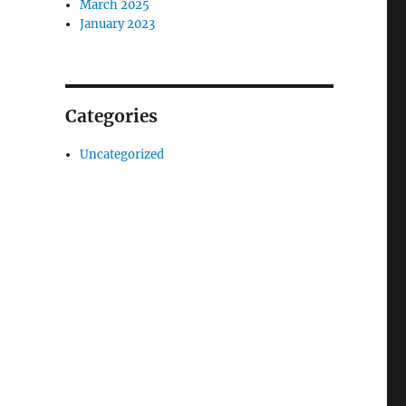
March 2025
January 2023
Categories
Uncategorized