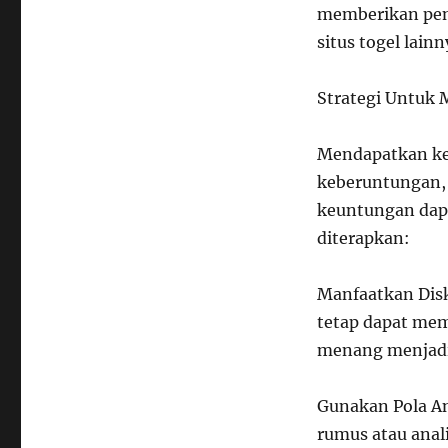
memberikan pen
situs togel lainn
Strategi Untuk
Mendapatkan k
keberuntungan, 
keuntungan dapa
diterapkan:
Manfaatkan Disk
tetap dapat mem
menang menjadi 
Gunakan Pola A
rumus atau anal