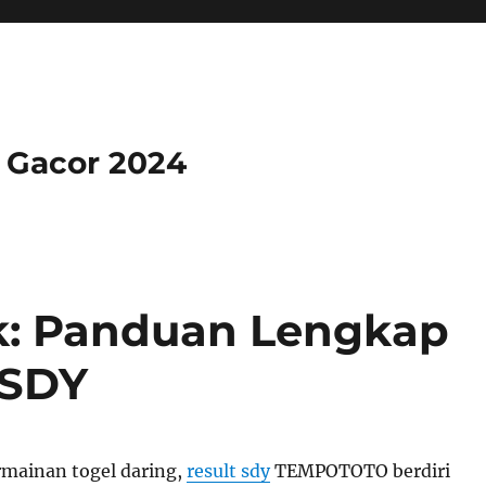
t Gacor 2024
k: Panduan Lengkap
 SDY
mainan togel daring,
result sdy
TEMPOTOTO berdiri