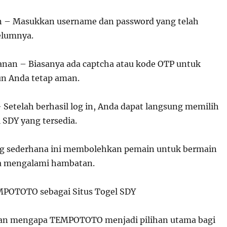
n – Masukkan username dan password yang telah
elumnya.
anan – Biasanya ada captcha atau kode OTP untuk
n Anda tetap aman.
 Setelah berhasil log in, Anda dapat langsung memilih
 SDY yang tersedia.
ng sederhana ini membolehkan pemain untuk bermain
pa mengalami hambatan.
POTOTO sebagai Situs Togel SDY
san mengapa TEMPOTOTO menjadi pilihan utama bagi