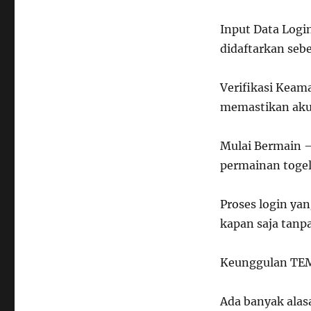
Input Data Logi
didaftarkan seb
Verifikasi Keam
memastikan aku
Mulai Bermain –
permainan togel
Proses login ya
kapan saja tan
Keunggulan TEM
Ada banyak ala