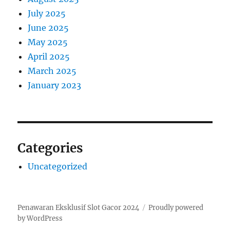
July 2025
June 2025
May 2025
April 2025
March 2025
January 2023
Categories
Uncategorized
Penawaran Eksklusif Slot Gacor 2024
Proudly powered
by WordPress