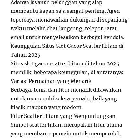
Adanya layanan pelanggan yang siap
membantu kapan saja sangat penting. Agen
tepercaya menawarkan dukungan di sepanjang
waktu melalui chat langsung, telepon, atau
email untuk menyelesaikan berbagai kendala.
Keunggulan Situs Slot Gacor Scatter Hitam di
Tahun 2025
Situs slot gacor scatter hitam di tahun 2025
memiliki beberapa keunggulan, di antaranya:
Variasi Permainan yang Menarik
Berbagai tema dan fitur menarik ditawarkan
untuk memenuhi selera pemain, baik yang
klasik maupun yang modern.
Fitur Scatter Hitam yang Menguntungkan
Simbol scatter hitam merupakan fitur utama
yang membantu pemain untuk memperoleh