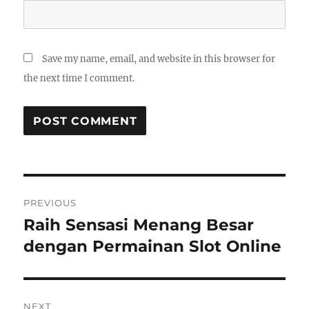
Save my name, email, and website in this browser for
the next time I comment.
Post
PREVIOUS
navigation
Raih Sensasi Menang Besar
Previous
post:
dengan Permainan Slot Online
NEXT