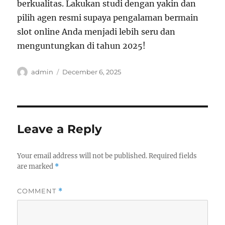
berkualitas. Lakukan studi dengan yakin dan
pilih agen resmi supaya pengalaman bermain
slot online Anda menjadi lebih seru dan
menguntungkan di tahun 2025!
Author
Posted
admin
December 6, 2025
on
Leave a Reply
Your email address will not be published.
Required fields
are marked
*
COMMENT
*