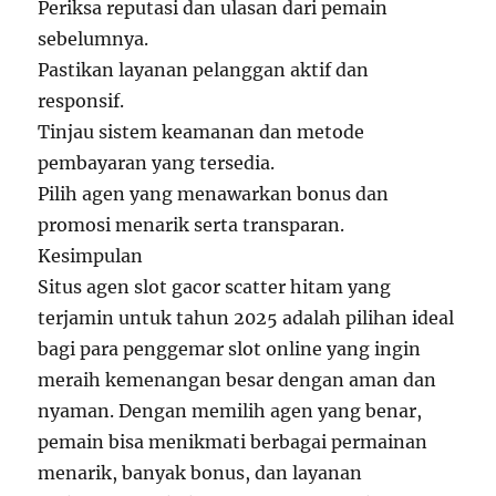
Periksa reputasi dan ulasan dari pemain
sebelumnya.
Pastikan layanan pelanggan aktif dan
responsif.
Tinjau sistem keamanan dan metode
pembayaran yang tersedia.
Pilih agen yang menawarkan bonus dan
promosi menarik serta transparan.
Kesimpulan
Situs agen slot gacor scatter hitam yang
terjamin untuk tahun 2025 adalah pilihan ideal
bagi para penggemar slot online yang ingin
meraih kemenangan besar dengan aman dan
nyaman. Dengan memilih agen yang benar,
pemain bisa menikmati berbagai permainan
menarik, banyak bonus, dan layanan