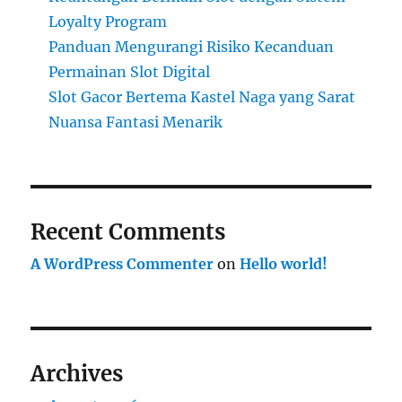
Loyalty Program
Panduan Mengurangi Risiko Kecanduan
Permainan Slot Digital
Slot Gacor Bertema Kastel Naga yang Sarat
Nuansa Fantasi Menarik
Recent Comments
A WordPress Commenter
on
Hello world!
Archives