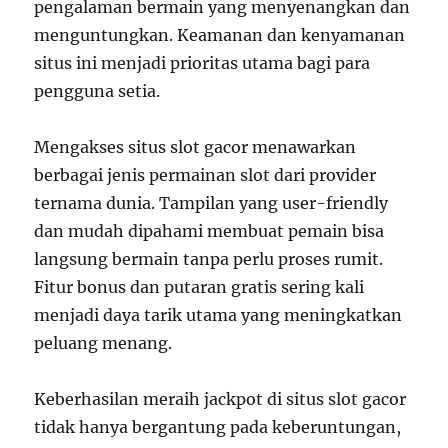
pengalaman bermain yang menyenangkan dan
menguntungkan. Keamanan dan kenyamanan
situs ini menjadi prioritas utama bagi para
pengguna setia.
Mengakses situs slot gacor menawarkan
berbagai jenis permainan slot dari provider
ternama dunia. Tampilan yang user-friendly
dan mudah dipahami membuat pemain bisa
langsung bermain tanpa perlu proses rumit.
Fitur bonus dan putaran gratis sering kali
menjadi daya tarik utama yang meningkatkan
peluang menang.
Keberhasilan meraih jackpot di situs slot gacor
tidak hanya bergantung pada keberuntungan,