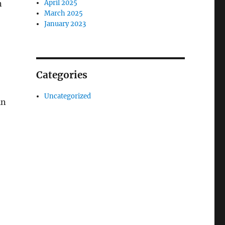
n
April 2025
March 2025
January 2023
Categories
Uncategorized
in