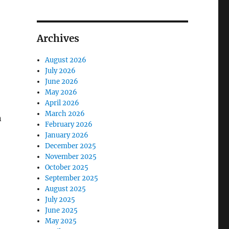
Archives
August 2026
July 2026
June 2026
May 2026
April 2026
March 2026
n
February 2026
January 2026
December 2025
November 2025
October 2025
September 2025
August 2025
July 2025
June 2025
May 2025