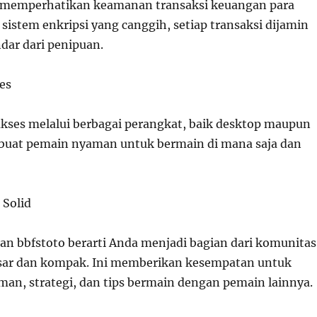
t memperhatikan keamanan transaksi keuangan para
sistem enkripsi yang canggih, setiap transaksi dijamin
dar dari penipuan.
es
iakses melalui berbagai perangkat, baik desktop maupun
buat pemain nyaman untuk bermain di mana saja dan
 Solid
n bbfstoto berarti Anda menjadi bagian dari komunitas
sar dan kompak. Ini memberikan kesempatan untuk
man, strategi, dan tips bermain dengan pemain lainnya.