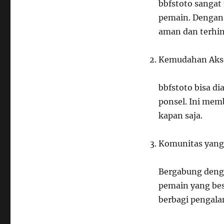
bbfstoto sanga
pemain. Dengan 
aman dan terhin
Kemudahan Aks
bbfstoto bisa d
ponsel. Ini mem
kapan saja.
Komunitas yang
Bergabung denga
pemain yang be
berbagi pengala