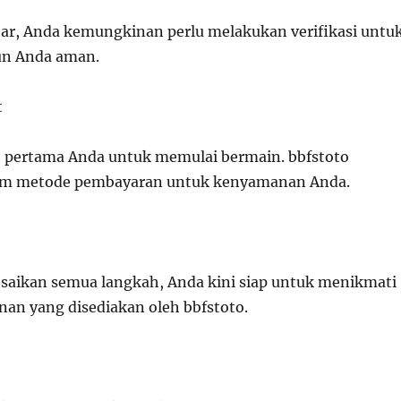
ar, Anda kemungkinan perlu melakukan verifikasi untu
n Anda aman.
t
 pertama Anda untuk memulai bermain. bbfstoto
am metode pembayaran untuk kenyamanan Anda.
saikan semua langkah, Anda kini siap untuk menikmati
nan yang disediakan oleh bbfstoto.