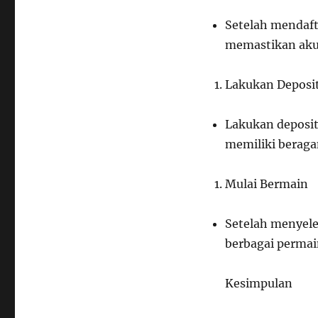
Setelah mendaft
memastikan aku
Lakukan Deposi
Lakukan deposit
memiliki berag
Mulai Bermain
Setelah menyele
berbagai permai
Kesimpulan