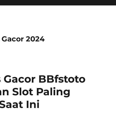
t Gacor 2024
 Gacor BBfstoto
 Slot Paling
aat Ini