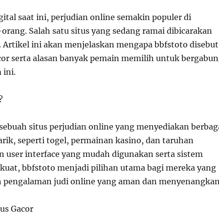
tal saat ini, perjudian online semakin populer di
orang. Salah satu situs yang sedang ramai dibicarakan
. Artikel ini akan menjelaskan mengapa bbfstoto disebut
acor serta alasan banyak pemain memilih untuk bergabu
ini.
?
 sebuah situs perjudian online yang menyediakan berbag
ik, seperti togel, permainan kasino, dan taruhan
n user interface yang mudah digunakan serta sistem
uat, bbfstoto menjadi pilihan utama bagi mereka yang
n pengalaman judi online yang aman dan menyenangkan
tus Gacor