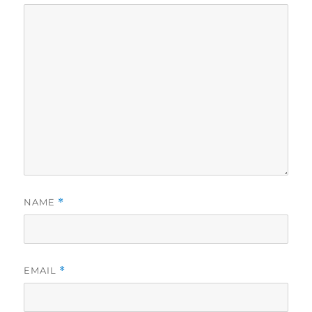
NAME
*
EMAIL
*