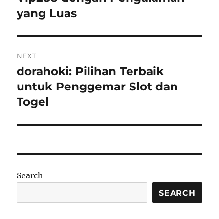
yang Luas
NEXT
dorahoki: Pilihan Terbaik
Next
post:
untuk Penggemar Slot dan
Togel
Search
SEARCH