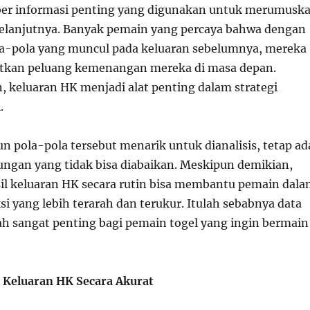
er informasi penting yang digunakan untuk merumusk
selanjutnya. Banyak pemain yang percaya bahwa dengan
a-pola yang muncul pada keluaran sebelumnya, mereka
tkan peluang kemenangan mereka di masa depan.
, keluaran HK menjadi alat penting dalam strategi
.
 pola-pola tersebut menarik untuk dianalisis, tetap ad
ungan yang tidak bisa diabaikan. Meskipun demikian,
il keluaran HK secara rutin bisa membantu pemain dal
i yang lebih terarah dan terukur. Itulah sebabnya data
ah sangat penting bagi pemain togel yang ingin bermain
 Keluaran HK Secara Akurat