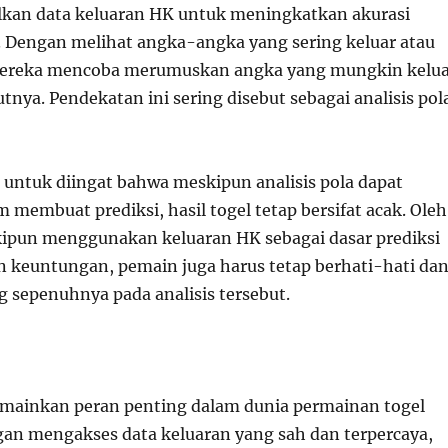
kan data keluaran HK untuk meningkatkan akurasi
. Dengan melihat angka-angka yang sering keluar atau
 mereka mencoba merumuskan angka yang mungkin kelua
tnya. Pendekatan ini sering disebut sebagai analisis pol
untuk diingat bahwa meskipun analisis pola dapat
membuat prediksi, hasil togel tetap bersifat acak. Oleh
kipun menggunakan keluaran HK sebagai dasar prediksi
 keuntungan, pemain juga harus tetap berhati-hati da
g sepenuhnya pada analisis tersebut.
mainkan peran penting dalam dunia permainan togel
n mengakses data keluaran yang sah dan terpercaya,