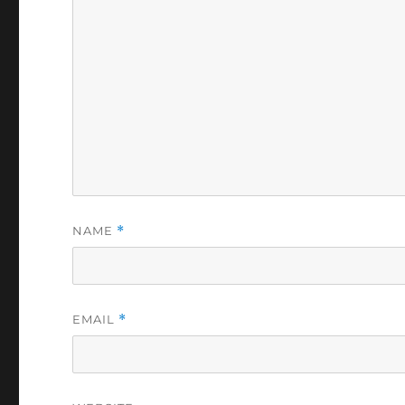
NAME
*
EMAIL
*