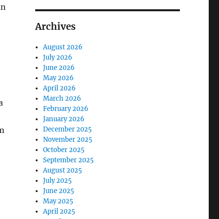
an
Archives
August 2026
July 2026
June 2026
May 2026
April 2026
March 2026
a
February 2026
January 2026
am
December 2025
November 2025
October 2025
September 2025
August 2025
July 2025
June 2025
May 2025
April 2025