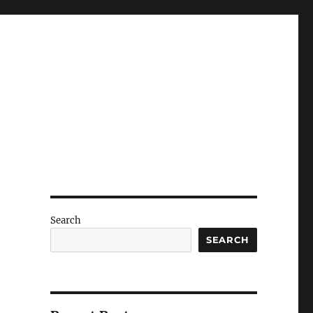
Search
SEARCH