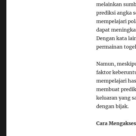
melainkan sumb
prediksi angka 
mempelajari pol
dapat meningka
Dengan kata lain
permainan togel
Namun, meskipun
faktor keberunt
mempelajari has
membuat prediks
keluaran yang s
dengan bijak.
Cara Mengakses