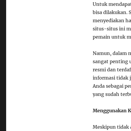
Untuk mendapatk
bisa dilakukan.
menyediakan has
situs-situs ini
pemain untuk mel
Namun, dalam m
sangat penting 
resmi dan terda
informasi tidak 
Anda sebagai pe
yang sudah terb
Menggunakan Ke
Meskipun tidak 