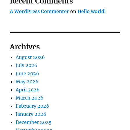
Recent Comments
A WordPress Commenter
on
Hello world!
Archives
August 2026
July 2026
June 2026
May 2026
April 2026
March 2026
February 2026
January 2026
December 2025