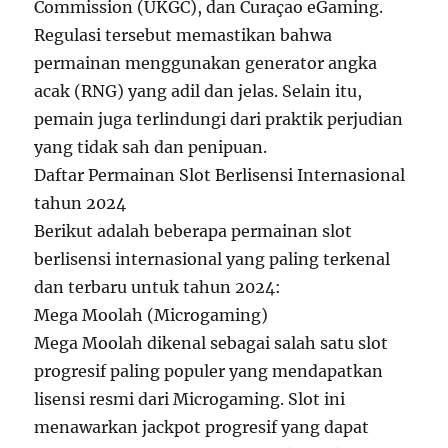
Commission (UKGC), dan Curaçao eGaming.
Regulasi tersebut memastikan bahwa
permainan menggunakan generator angka
acak (RNG) yang adil dan jelas. Selain itu,
pemain juga terlindungi dari praktik perjudian
yang tidak sah dan penipuan.
Daftar Permainan Slot Berlisensi Internasional
tahun 2024
Berikut adalah beberapa permainan slot
berlisensi internasional yang paling terkenal
dan terbaru untuk tahun 2024:
Mega Moolah (Microgaming)
Mega Moolah dikenal sebagai salah satu slot
progresif paling populer yang mendapatkan
lisensi resmi dari Microgaming. Slot ini
menawarkan jackpot progresif yang dapat