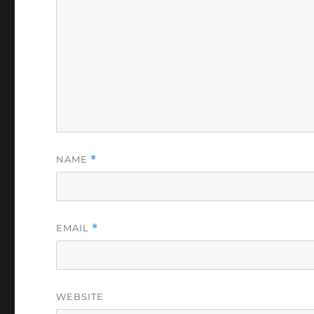
NAME
*
EMAIL
*
WEBSITE