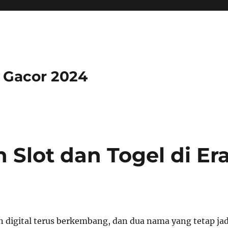
t Gacor 2024
Slot dan Togel di Er
 digital terus berkembang, dan dua nama yang tetap jad