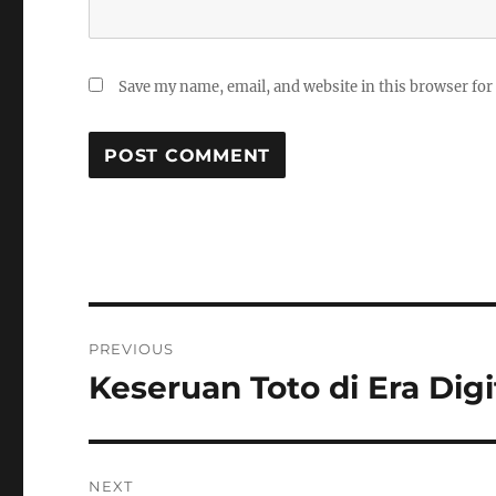
Save my name, email, and website in this browser for
Post
PREVIOUS
navigation
Keseruan Toto di Era Dig
Previous
post:
NEXT