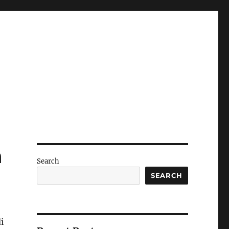
a
Search
SEARCH
i