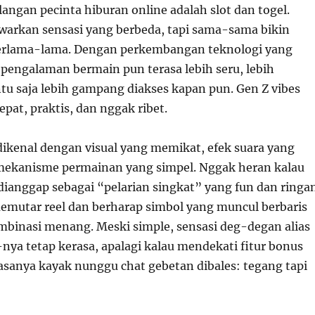
angan pecinta hiburan online adalah slot dan togel.
arkan sensasi yang berbeda, tapi sama-sama bikin
erlama-lama. Dengan perkembangan teknologi yang
pengalaman bermain pun terasa lebih seru, lebih
tu saja lebih gampang diakses kapan pun. Gen Z vibes
pat, praktis, dan nggak ribet.
dikenal dengan visual yang memikat, efek suara yang
mekanisme permainan yang simpel. Nggak heran kalau
dianggap sebagai “pelarian singkat” yang fun dan ringan
mutar reel dan berharap simbol yang muncul berbaris
mbinasi menang. Meski simple, sensasi deg-degan alias
nya tetap kerasa, apalagi kalau mendekati fitur bonus
Rasanya kayak nunggu chat gebetan dibales: tegang tapi