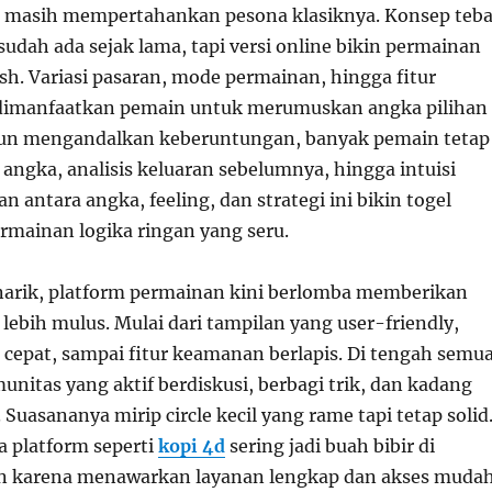
ogel masih mempertahankan pesona klasiknya. Konsep teb
dah ada sejak lama, tapi versi online bikin permainan
resh. Variasi pasaran, mode permainan, hingga fitur
g dimanfaatkan pemain untuk merumuskan angka pilihan
un mengandalkan keberuntungan, banyak pemain tetap
 angka, analisis keluaran sebelumnya, hingga intuisi
an antara angka, feeling, dan strategi ini bikin togel
ermainan logika ringan yang seru.
arik, platform permainan kini berlomba memberikan
lebih mulus. Mulai dari tampilan yang user-friendly,
 cepat, sampai fitur keamanan berlapis. Di tengah semu
munitas yang aktif berdiskusi, berbagi trik, dan kadang
. Suasananya mirip circle kecil yang rame tapi tetap solid
 platform seperti
kopi 4d
sering jadi buah bibir di
n karena menawarkan layanan lengkap dan akses mudah