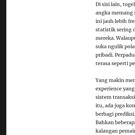
Di sisi lain, t
angka memang su
ini jauh lebih f
statistik serin
mereka. Walaup
suka ngulik pola
pribadi. Perpadu
terasa seperti p
Yang makin men
experience yang 
sistem transaksi
itu, ada juga ko
berbagi prediksi
Bahkan beberapa
kalangan pemai