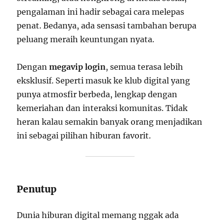
pengalaman ini hadir sebagai cara melepas
penat. Bedanya, ada sensasi tambahan berupa
peluang meraih keuntungan nyata.
Dengan
megavip login
, semua terasa lebih
eksklusif. Seperti masuk ke klub digital yang
punya atmosfir berbeda, lengkap dengan
kemeriahan dan interaksi komunitas. Tidak
heran kalau semakin banyak orang menjadikan
ini sebagai pilihan hiburan favorit.
Penutup
Dunia hiburan digital memang nggak ada