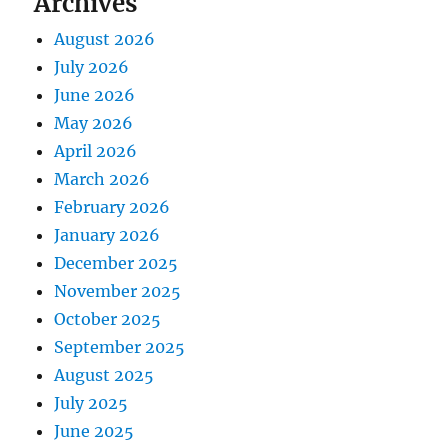
Archives
August 2026
July 2026
June 2026
May 2026
April 2026
March 2026
February 2026
January 2026
December 2025
November 2025
October 2025
September 2025
August 2025
July 2025
June 2025