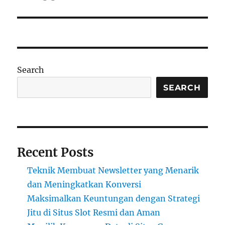
Search
SEARCH
Recent Posts
Teknik Membuat Newsletter yang Menarik
dan Meningkatkan Konversi
Maksimalkan Keuntungan dengan Strategi
Jitu di Situs Slot Resmi dan Aman