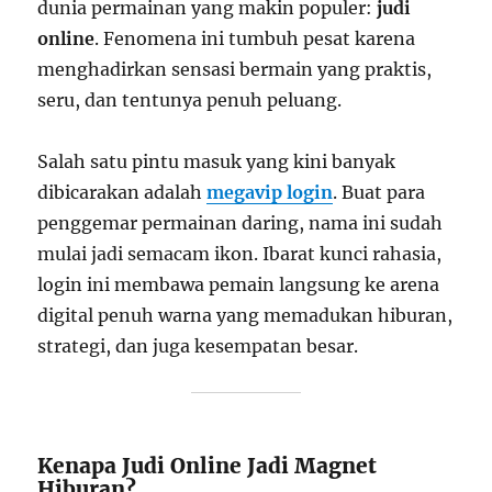
dunia permainan yang makin populer:
judi
online
. Fenomena ini tumbuh pesat karena
menghadirkan sensasi bermain yang praktis,
seru, dan tentunya penuh peluang.
Salah satu pintu masuk yang kini banyak
dibicarakan adalah
megavip login
. Buat para
penggemar permainan daring, nama ini sudah
mulai jadi semacam ikon. Ibarat kunci rahasia,
login ini membawa pemain langsung ke arena
digital penuh warna yang memadukan hiburan,
strategi, dan juga kesempatan besar.
Kenapa Judi Online Jadi Magnet
Hiburan?