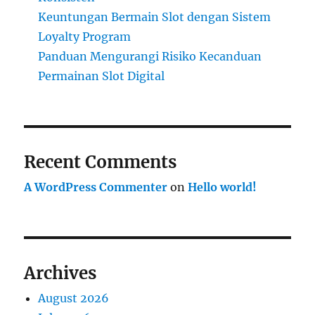
Keuntungan Bermain Slot dengan Sistem
Loyalty Program
Panduan Mengurangi Risiko Kecanduan
Permainan Slot Digital
Recent Comments
A WordPress Commenter
on
Hello world!
Archives
August 2026