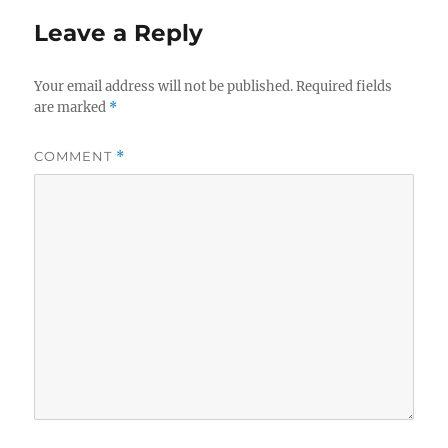
Leave a Reply
Your email address will not be published.
Required fields
are marked
*
COMMENT
*