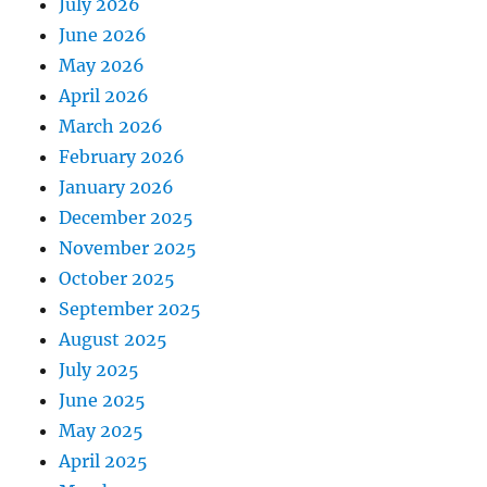
July 2026
June 2026
May 2026
April 2026
March 2026
February 2026
January 2026
December 2025
November 2025
October 2025
September 2025
August 2025
July 2025
June 2025
May 2025
April 2025