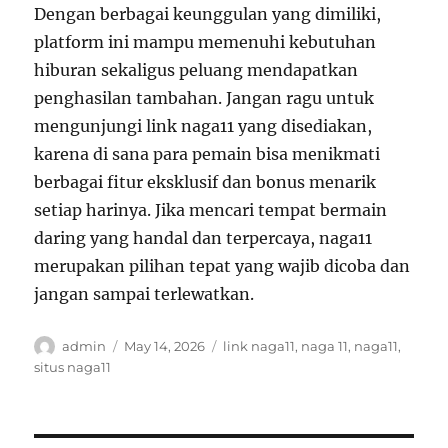
Dengan berbagai keunggulan yang dimiliki,
platform ini mampu memenuhi kebutuhan
hiburan sekaligus peluang mendapatkan
penghasilan tambahan. Jangan ragu untuk
mengunjungi link naga11 yang disediakan,
karena di sana para pemain bisa menikmati
berbagai fitur eksklusif dan bonus menarik
setiap harinya. Jika mencari tempat bermain
daring yang handal dan terpercaya, naga11
merupakan pilihan tepat yang wajib dicoba dan
jangan sampai terlewatkan.
Author
Posted
Tags
admin
May 14, 2026
link naga11
,
naga 11
,
naga11
,
on
situs naga11