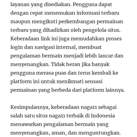
layanan yang disediakan. Pengguna dapat
dengan cepat menemukan informasi terbaru
maupun mengikuti perkembangan permainan
terbaru yang dihadirkan oleh pengelola situs.
Keberadaan link ini juga memudahkan proses
login dan navigasi internal, membuat
pengalaman bermain menjadi lebih lancar dan
menyenangkan. Tidak heran jika banyak
pengguna merasa puas dan terus kembali ke
platform ini untuk menikmati sensasi
permainan yang berbeda dari platform lainnya.
Kesimpulannya, keberadaan naga11 sebagai
salah satu situs naga11 terbaik di Indonesia
menawarkan pengalaman bermain yang
menyenangkan, aman, dan menguntungkan.