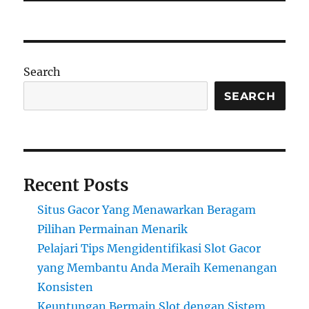
Search
SEARCH
Recent Posts
Situs Gacor Yang Menawarkan Beragam
Pilihan Permainan Menarik
Pelajari Tips Mengidentifikasi Slot Gacor
yang Membantu Anda Meraih Kemenangan
Konsisten
Keuntungan Bermain Slot dengan Sistem