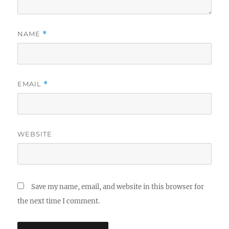
NAME
*
EMAIL
*
WEBSITE
Save my name, email, and website in this browser for
the next time I comment.