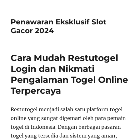
Penawaran Eksklusif Slot
Gacor 2024
Cara Mudah Restutogel
Login dan Nikmati
Pengalaman Togel Online
Terpercaya
Restutogel menjadi salah satu platform togel
online yang sangat digemari oleh para pemain
togel di Indonesia. Dengan berbagai pasaran
togel yang tersedia dan sistem yang aman,