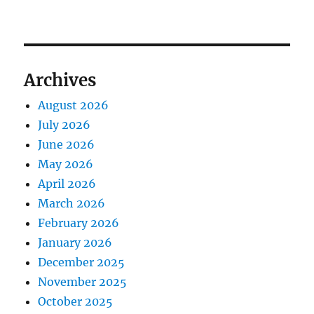
Archives
August 2026
July 2026
June 2026
May 2026
April 2026
March 2026
February 2026
January 2026
December 2025
November 2025
October 2025