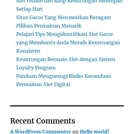
Slot Online dan Raup Keuntungan Melimpah
Setiap Hari
Situs Gacor Yang Menawarkan Beragam
Pilihan Permainan Menarik
Pelajari Tips Mengidentifikasi Slot Gacor
yang Membantu Anda Meraih Kemenangan
Konsisten
Keuntungan Bermain Slot dengan Sistem
Loyalty Program
Panduan Mengurangi Risiko Kecanduan
Permainan Slot Digital
Recent Comments
A WordPress Commenter
on
Hello world!