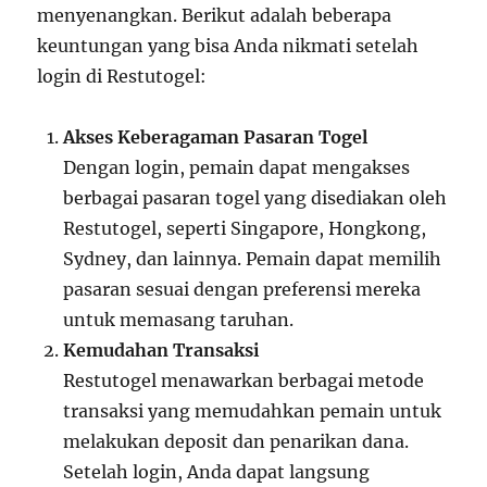
menyenangkan. Berikut adalah beberapa
keuntungan yang bisa Anda nikmati setelah
login di Restutogel:
Akses Keberagaman Pasaran Togel
Dengan login, pemain dapat mengakses
berbagai pasaran togel yang disediakan oleh
Restutogel, seperti Singapore, Hongkong,
Sydney, dan lainnya. Pemain dapat memilih
pasaran sesuai dengan preferensi mereka
untuk memasang taruhan.
Kemudahan Transaksi
Restutogel menawarkan berbagai metode
transaksi yang memudahkan pemain untuk
melakukan deposit dan penarikan dana.
Setelah login, Anda dapat langsung