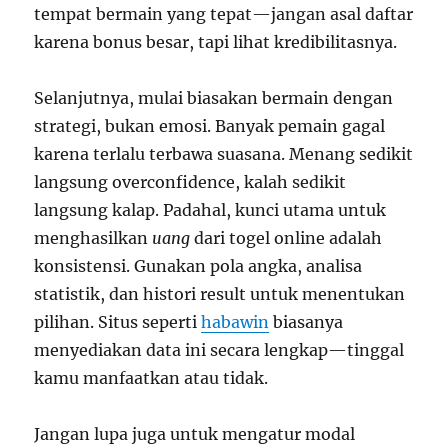
tempat bermain yang tepat—jangan asal daftar
karena bonus besar, tapi lihat kredibilitasnya.
Selanjutnya, mulai biasakan bermain dengan
strategi, bukan emosi. Banyak pemain gagal
karena terlalu terbawa suasana. Menang sedikit
langsung overconfidence, kalah sedikit
langsung kalap. Padahal, kunci utama untuk
menghasilkan
uang
dari togel online adalah
konsistensi. Gunakan pola angka, analisa
statistik, dan histori result untuk menentukan
pilihan. Situs seperti
habawin
biasanya
menyediakan data ini secara lengkap—tinggal
kamu manfaatkan atau tidak.
Jangan lupa juga untuk mengatur modal