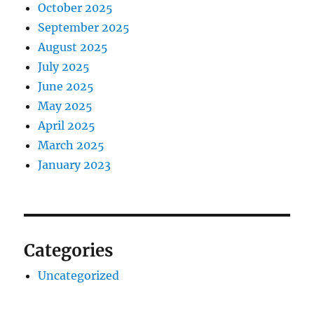
October 2025
September 2025
August 2025
July 2025
June 2025
May 2025
April 2025
March 2025
January 2023
Categories
Uncategorized