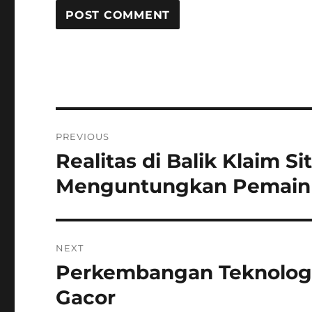
Post
PREVIOUS
navigation
Realitas di Balik Klaim S
Previous
post:
Menguntungkan Pemain
NEXT
Perkembangan Teknologi
Next
post:
Gacor