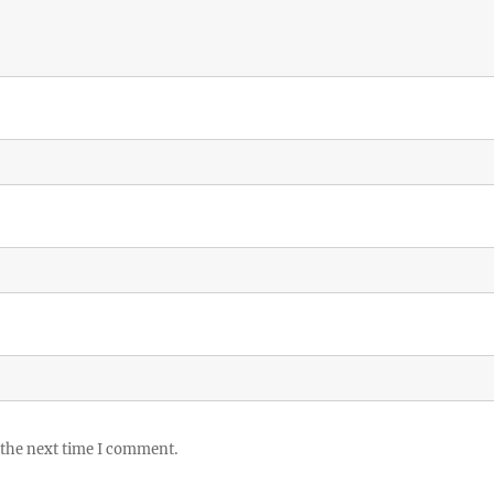
 the next time I comment.