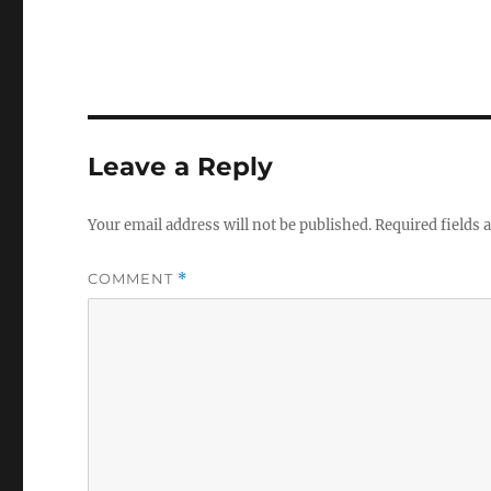
Leave a Reply
Your email address will not be published.
Required fields
COMMENT
*