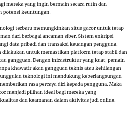
agi mereka yang ingin bermain secara rutin dan
 potensi keuntungan.
ologi terbaru memungkinkan situs gacor untuk tetap
aman dari berbagai ancaman siber. Sistem enkripsi
ngi data pribadi dan transaksi keuangan pengguna.
 dilakukan untuk memastikan platform tetap stabil dan
atau gangguan. Dengan infrastruktur yang kuat, pemain
anpa khawatir akan gangguan teknis atau kehilangan
eunggulan teknologi ini mendukung keberlangsungan
emberikan rasa percaya diri kepada pengguna. Maka
gacor menjadi pilihan ideal bagi mereka yang
alitas dan keamanan dalam aktivitas judi online.