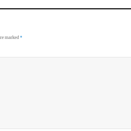
 are marked
*