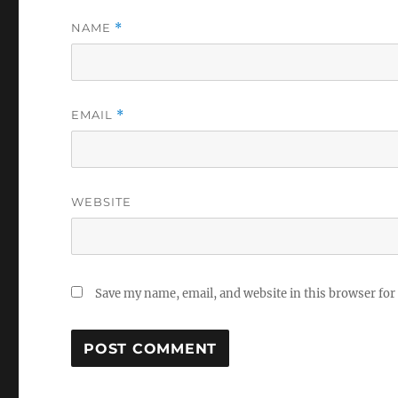
NAME
*
EMAIL
*
WEBSITE
Save my name, email, and website in this browser for