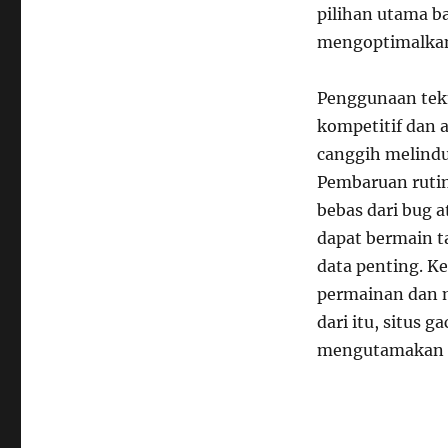
pilihan utama b
mengoptimalkan
Penggunaan tekn
kompetitif dan 
canggih melindu
Pembaruan rutin
bebas dari bug 
dapat bermain t
data penting. K
permainan dan m
dari itu, situs 
mengutamakan ku