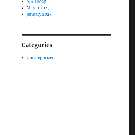
April 2025
March 2025
January 2023
Categories
Uncategorized