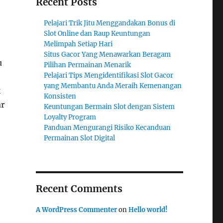
Recent Posts
Pelajari Trik Jitu Menggandakan Bonus di
Slot Online dan Raup Keuntungan
Melimpah Setiap Hari
Situs Gacor Yang Menawarkan Beragam
u
Pilihan Permainan Menarik
Pelajari Tips Mengidentifikasi Slot Gacor
yang Membantu Anda Meraih Kemenangan
k
Konsisten
ar
Keuntungan Bermain Slot dengan Sistem
Loyalty Program
Panduan Mengurangi Risiko Kecanduan
Permainan Slot Digital
Recent Comments
A WordPress Commenter
on
Hello world!