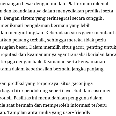
menangan besar dengan mudah. Platform ini dikenal
n dan keandalannya dalam menyediakan prediksi serta
t. Dengan sistem yang terintegrasi secara canggih,
 menikmati pengalaman bermain yang lebih
an menguntungkan. Keberadaan situs gacor membant
kan peluang terbaik, sehingga mereka tidak perlu
erugian besar. Dalam memilih situs gacor, penting untu
eputasi dan keamanannya agar transaksi berjalan lanc
i terjaga dengan baik. Keamanan serta kenyamanan
utama dalam keberhasilan bermain jangka panjang.
n prediksi yang terpercaya, situs gacor juga
bagai fitur pendukung seperti live chat dan customer
sponsif. Fasilitas ini memudahkan pengguna dalam
la saat bermain dan memperoleh informasi terbaru
an. Tampilan antarmuka yang user-friendly