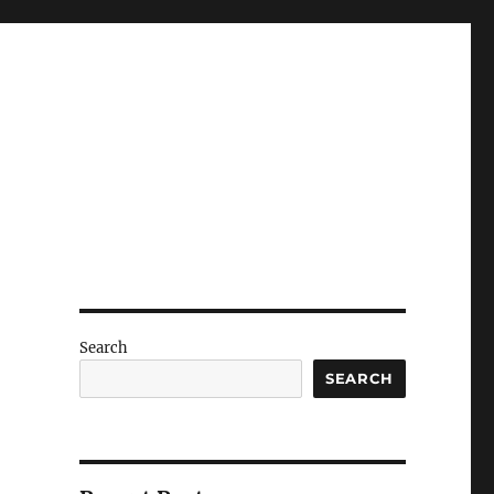
Search
SEARCH