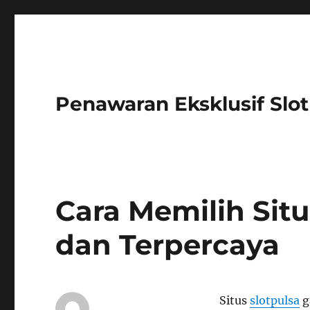
Penawaran Eksklusif Slo
Cara Memilih Sit
dan Terpercaya
Situs
slotpulsa
g