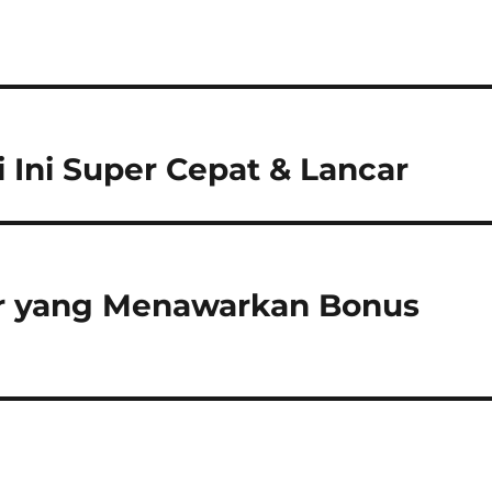
 Ini Super Cepat & Lancar
r yang Menawarkan Bonus