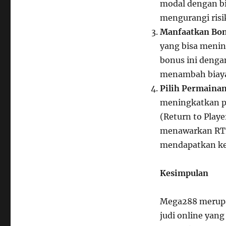
modal dengan bi
mengurangi risi
Manfaatkan Bon
yang bisa meni
bonus ini denga
menambah biay
Pilih Permaina
meningkatkan p
(Return to Play
menawarkan RTP 
mendapatkan ke
Kesimpulan
Mega288 merupa
judi online yan