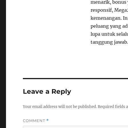
menarik, bonus
responsif, Meg
kemenangan. In
peluang yang a
lupa untuk sel
tanggung jawab
Leave a Reply
Your email address will not be published.
Required fields
COMMENT
*