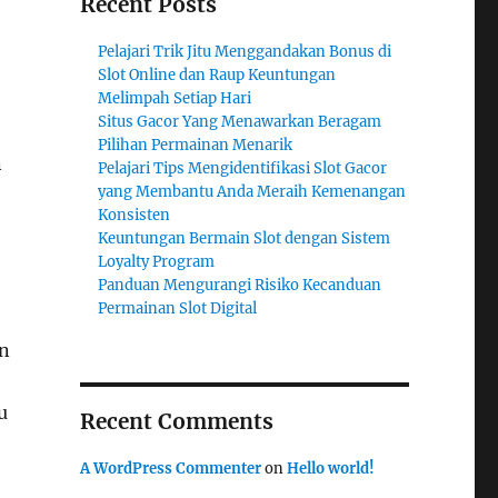
Recent Posts
Pelajari Trik Jitu Menggandakan Bonus di
Slot Online dan Raup Keuntungan
Melimpah Setiap Hari
Situs Gacor Yang Menawarkan Beragam
Pilihan Permainan Menarik
n
Pelajari Tips Mengidentifikasi Slot Gacor
yang Membantu Anda Meraih Kemenangan
Konsisten
Keuntungan Bermain Slot dengan Sistem
Loyalty Program
Panduan Mengurangi Risiko Kecanduan
Permainan Slot Digital
an
u
Recent Comments
A WordPress Commenter
on
Hello world!