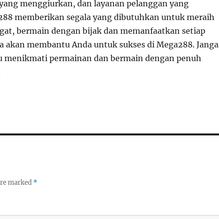
 yang menggiurkan, dan layanan pelanggan yang
a288 memberikan segala yang dibutuhkan untuk meraih
gat, bermain dengan bijak dan memanfaatkan setiap
da akan membantu Anda untuk sukses di Mega288. Jang
alu menikmati permainan dan bermain dengan penuh
.
 are marked
*