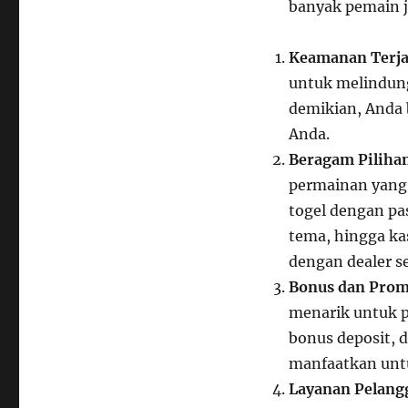
banyak pemain j
Keamanan Terj
untuk melindung
demikian, Anda 
Anda.
Beragam Piliha
permainan yang b
togel dengan pa
tema, hingga k
dengan dealer s
Bonus dan Prom
menarik untuk p
bonus deposit, 
manfaatkan unt
Layanan Pelang