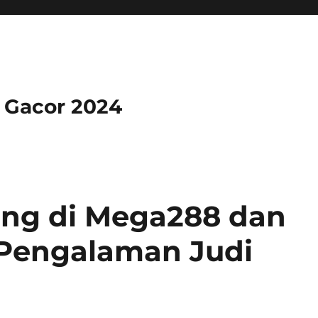
t Gacor 2024
ang di Mega288 dan
Pengalaman Judi