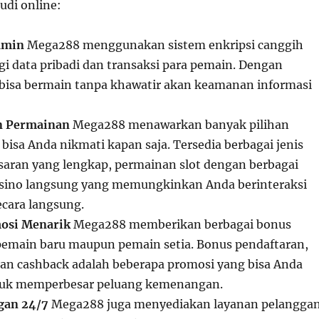
udi online:
amin
Mega288 menggunakan sistem enkripsi canggih
i data pribadi dan transaksi para pemain. Dengan
bisa bermain tanpa khawatir akan keamanan informasi
n Permainan
Mega288 menawarkan banyak pilihan
isa Anda nikmati kapan saja. Tersedia berbagai jenis
saran yang lengkap, permainan slot dengan berbagai
asino langsung yang memungkinkan Anda berinteraksi
ecara langsung.
osi Menarik
Mega288 memberikan berbagai bonus
emain baru maupun pemain setia. Bonus pendaftaran,
dan cashback adalah beberapa promosi yang bisa Anda
uk memperbesar peluang kemenangan.
gan 24/7
Mega288 juga menyediakan layanan pelangga