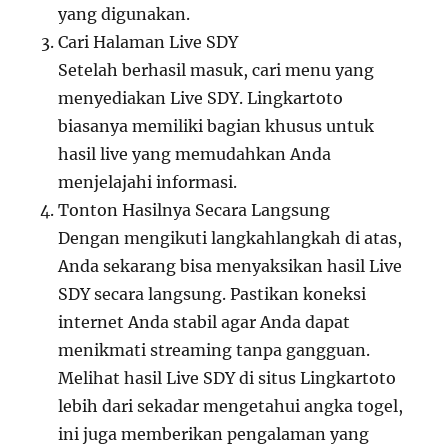
yang digunakan.
Cari Halaman Live SDY
Setelah berhasil masuk, cari menu yang
menyediakan Live SDY. Lingkartoto
biasanya memiliki bagian khusus untuk
hasil live yang memudahkan Anda
menjelajahi informasi.
Tonton Hasilnya Secara Langsung
Dengan mengikuti langkahlangkah di atas,
Anda sekarang bisa menyaksikan hasil Live
SDY secara langsung. Pastikan koneksi
internet Anda stabil agar Anda dapat
menikmati streaming tanpa gangguan.
Melihat hasil Live SDY di situs Lingkartoto
lebih dari sekadar mengetahui angka togel,
ini juga memberikan pengalaman yang