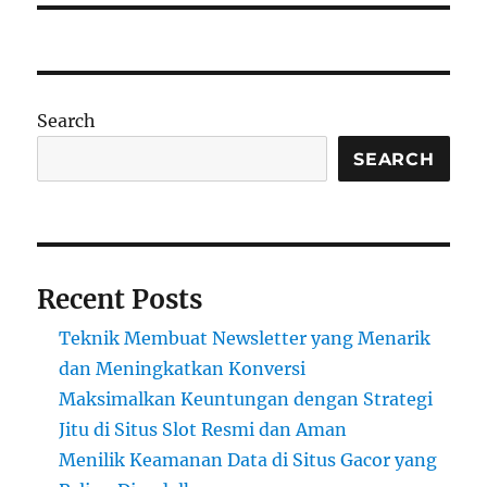
Search
SEARCH
Recent Posts
Teknik Membuat Newsletter yang Menarik
dan Meningkatkan Konversi
Maksimalkan Keuntungan dengan Strategi
Jitu di Situs Slot Resmi dan Aman
Menilik Keamanan Data di Situs Gacor yang