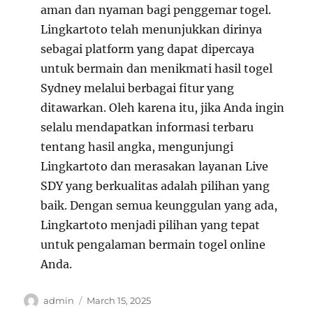
aman dan nyaman bagi penggemar togel.
Lingkartoto telah menunjukkan dirinya
sebagai platform yang dapat dipercaya
untuk bermain dan menikmati hasil togel
Sydney melalui berbagai fitur yang
ditawarkan. Oleh karena itu, jika Anda ingin
selalu mendapatkan informasi terbaru
tentang hasil angka, mengunjungi
Lingkartoto dan merasakan layanan Live
SDY yang berkualitas adalah pilihan yang
baik. Dengan semua keunggulan yang ada,
Lingkartoto menjadi pilihan yang tepat
untuk pengalaman bermain togel online
Anda.
Author
Posted
admin
March 15, 2025