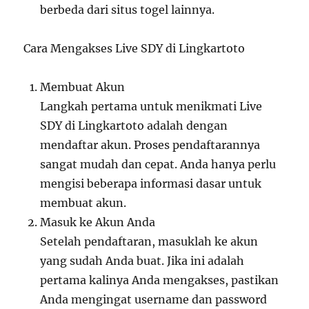
berbeda dari situs togel lainnya.
Cara Mengakses Live SDY di Lingkartoto
Membuat Akun
Langkah pertama untuk menikmati Live
SDY di Lingkartoto adalah dengan
mendaftar akun. Proses pendaftarannya
sangat mudah dan cepat. Anda hanya perlu
mengisi beberapa informasi dasar untuk
membuat akun.
Masuk ke Akun Anda
Setelah pendaftaran, masuklah ke akun
yang sudah Anda buat. Jika ini adalah
pertama kalinya Anda mengakses, pastikan
Anda mengingat username dan password