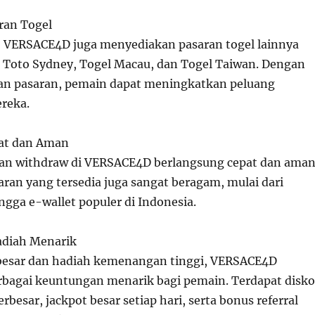
ran Togel
, VERSACE4D juga menyediakan pasaran togel lainnya
, Toto Sydney, Togel Macau, dan Togel Taiwan. Dengan
an pasaran, pemain dapat meningkatkan peluang
reka.
pat dan Aman
dan withdraw di VERSACE4D berlangsung cepat dan aman
an yang tersedia juga sangat beragam, mulai dari
ngga e-wallet populer di Indonesia.
adiah Menarik
besar dan hadiah kemenangan tinggi, VERSACE4D
bagai keuntungan menarik bagi pemain. Terdapat disk
rbesar, jackpot besar setiap hari, serta bonus referral