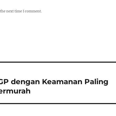
 the next time I comment.
SGP dengan Keamanan Paling
Termurah