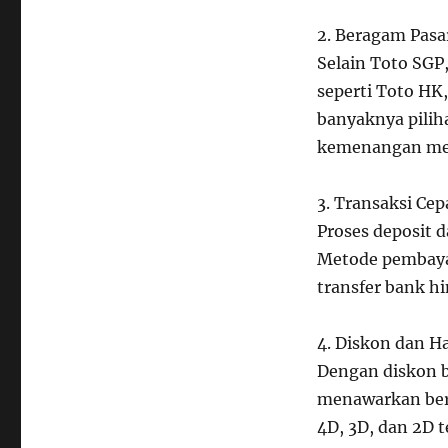
2. Beragam Pasa
Selain Toto SGP
seperti Toto HK
banyaknya pilih
kemenangan me
3. Transaksi Ce
Proses deposit 
Metode pembayar
transfer bank hi
4. Diskon dan H
Dengan diskon 
menawarkan ber
4D, 3D, dan 2D te