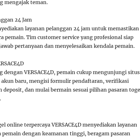
ng mengajak teman.
nggan 24 Jam
ediakan layanan pelanggan 24 jam untuk memastikan
 pemain. Tim customer service yang profesional siap
wab pertanyaan dan menyelesaikan kendala pemain.
VERSACE4D
g dengan VERSACE4D, pemain cukup mengunjungi situs
akun baru, mengisi formulir pendaftaran, verifikasi
 deposit, dan mulai bermain sesuai pilihan pasaran toge
.
ogel online terpercaya VERSACE4D menyediakan layanan
ra pemain dengan keamanan tinggi, beragam pasaran