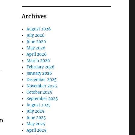
Archives
August 2026
July 2026
June 2026
May 2026
April 2026
March 2026
February 2026
.
January 2026
December 2025
November 2025
October 2025
September 2025
August 2025
July 2025
June 2025
on
May 2025
April 2025