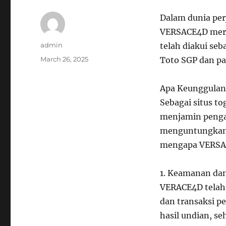
Dalam dunia perj
VERSACE4D meru
Author
admin
telah diakui seb
Posted
March 26, 2025
Toto SGP dan pa
on
Apa Keunggula
Sebagai situs to
menjamin penga
menguntungkan b
mengapa VERSACE
1. Keamanan dan
VERACE4D telah 
dan transaksi pe
hasil undian, s