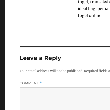
togel, transaks
ideal bagi pema
togel online.
Leave a Reply
Your email address will not be published.
Required fields
COMMENT
*