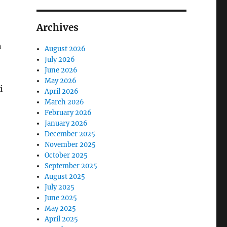
Archives
n
August 2026
July 2026
June 2026
May 2026
i
April 2026
March 2026
February 2026
January 2026
December 2025
November 2025
October 2025
September 2025
August 2025
July 2025
June 2025
May 2025
April 2025