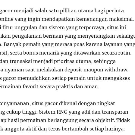
gacor menjadi salah satu pilihan utama bagi pecinta
 online yang ingin mendapatkan kemenangan maksimal.
fitur unggulan dan sistem yang terpercaya, situs ini
kan pengalaman bermain yang menyenangkan sekalig
 Banyak pemain yang merasa puas karena layanan yan
sif, serta bonus menarik yang ditawarkan secara rutin.
an transaksi menjadi prioritas utama, sehingga
a nyaman saat melakukan deposit maupun withdraw.
us gacor memudahkan setiap pemain untuk mengakses
ermainan favorit secara praktis dan aman.
 kenyamanan, situs gacor dikenal dengan tingkat
 cukup tinggi. Sistem RNG yang adil dan transparan
ap hasil permainan berlangsung secara objektif. Tidak
k anggota aktif dan terus bertambah setiap harinya.