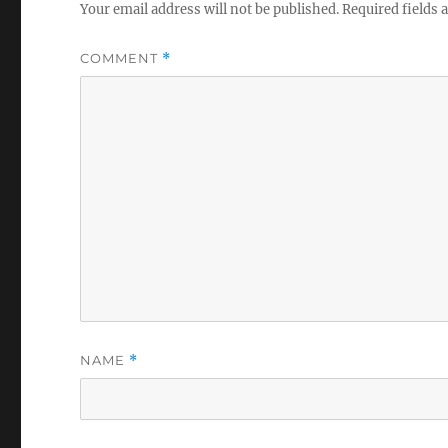
Your email address will not be published.
Required fields
COMMENT
*
NAME
*