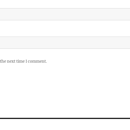
 the next time I comment.