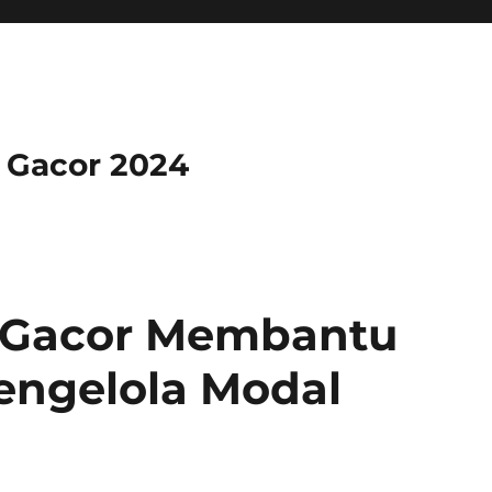
t Gacor 2024
 Gacor Membantu
ngelola Modal