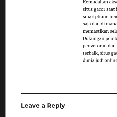
Kemudahan akse
situs gacor saat
smartphone ma
saja dan di mana
memastikan selur
Dukungan pemba
penyetoran dan 
terbaik, situs 
dunia judi online
Leave a Reply