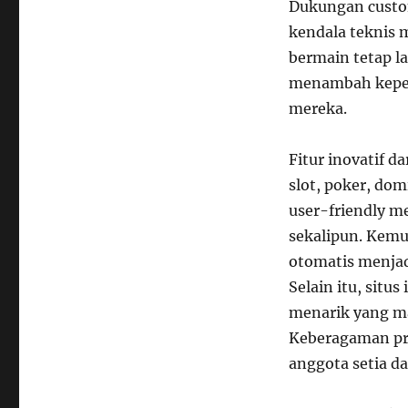
Dukungan custom
kendala teknis 
bermain tetap l
menambah keper
mereka.
Fitur inovatif d
slot, poker, do
user-friendly 
sekalipun. Kemu
otomatis menja
Selain itu, situ
menarik yang 
Keberagaman pro
anggota setia d