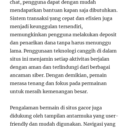
chat, pengguna dapat dengan mudah
mendapatkan bantuan kapan saja dibutuhkan.
Sistem transaksi yang cepat dan efisien juga
menjadi keunggulan tersendiri,
memungkinkan pengguna melakukan deposit
dan penarikan dana tanpa harus menunggu
lama. Penggunaan teknologi canggih di dalam
situs ini menjamin setiap aktivitas berjalan
dengan aman dan terlindungi dari berbagai
ancaman siber. Dengan demikian, pemain
merasa tenang dan fokus pada permainan
untuk meraih kemenangan besar.
Pengalaman bermain di situs gacor juga
didukung oleh tampilan antarmuka yang user-
friendly dan mudah digunakan. Navigasi yang