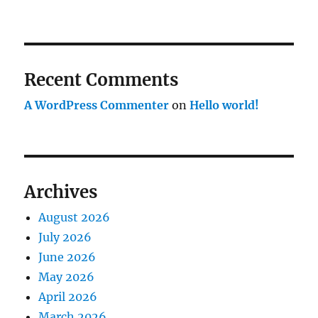
Recent Comments
A WordPress Commenter
on
Hello world!
Archives
August 2026
July 2026
June 2026
May 2026
April 2026
March 2026