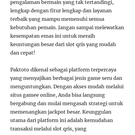
pengalaman bermain yang tak tertandingi,
lengkap dengan fitur lengkap dan layanan
terbaik yang mampu memenuhi semua
kebutuhan pemain. Jangan sampai melewatkan
kesempatan emas ini untuk meraih
keuntungan besar dari slot qris yang mudah
dan cepat!
Paktoto dikenal sebagai platform terpercaya
yang menyajikan berbagai jenis game seru dan
menguntungkan. Dengan akses mudah melalui
situs gamee online, Anda bisa langsung
bergabung dan mulai mengasah strategi untuk
memenangkan jackpot besar. Keunggulan
utama dari platform ini adalah kemudahan
transaksi melalui slot qris, yang