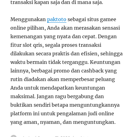
transaksi kapan saja dan di mana saja.
Menggunakan
paktoto
sebagai situs gamee
online pilihan, Anda akan merasakan sensasi
kemenangan yang nyata dan cepat. Dengan
fitur slot qris, segala proses transaksi
dilakukan secara praktis dan efisien, sehingga
waktu bermain tidak terganggu. Keuntungan
lainnya, berbagai promo dan cashback yang
rutin diadakan akan memperbesar peluang
Anda untuk mendapatkan keuntungan
maksimal. Jangan ragu bergabung dan
buktikan sendiri betapa menguntungkannya
platform ini untuk pengalaman judi online
yang aman, nyaman, dan menguntungkan.