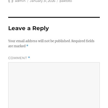
Author
Posted
Tags
admin
January 31, 2026
paktoto
on
Leave a Reply
Your email address will not be published.
Required fields
are marked
*
COMMENT
*