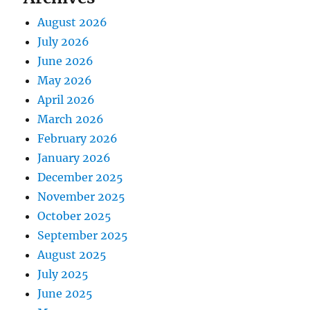
August 2026
July 2026
June 2026
May 2026
April 2026
March 2026
February 2026
January 2026
December 2025
November 2025
October 2025
September 2025
August 2025
July 2025
June 2025