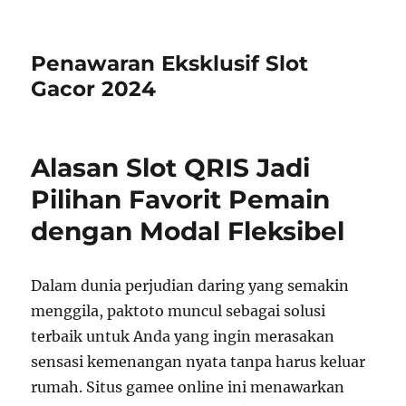
Penawaran Eksklusif Slot
Gacor 2024
Alasan Slot QRIS Jadi
Pilihan Favorit Pemain
dengan Modal Fleksibel
Dalam dunia perjudian daring yang semakin
menggila, paktoto muncul sebagai solusi
terbaik untuk Anda yang ingin merasakan
sensasi kemenangan nyata tanpa harus keluar
rumah. Situs gamee online ini menawarkan