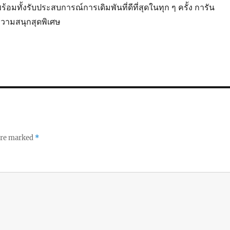
ร้อมทั้งรับประสบการณ์การเดิมพันที่ดีที่สุดในทุก ๆ ครั้ง การัน
ความสนุกสุดพิเศษ
 are marked
*