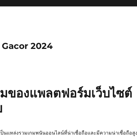
t Gacor 2024
ยมของแพลตฟอร์มเว็บไซต์
ย
ป็นแหล่งรวมเกมพนันออนไลน์ที่น่าเชื่อถือและมีความน่าเชื่อถือสู